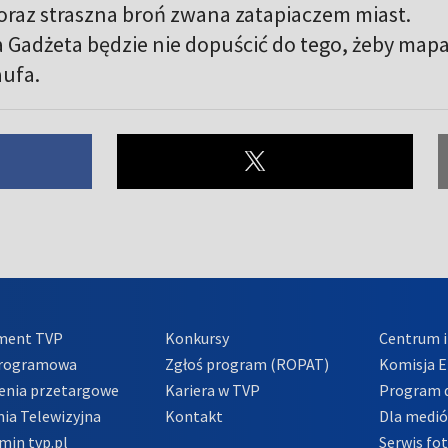
oraz straszna broń zwana zatapiaczem miast.
 Gadżeta będzie nie dopuścić do tego, żeby map
aufa.
ment TVP
Konkursy
Centrum i
Programowa
Zgłoś program (ROPAT)
Komisja E
enia przetargowe
Kariera w TVP
Program d
ia Telewizyjna
Kontakt
Dla medi
min tvp.pl
Serwis fo