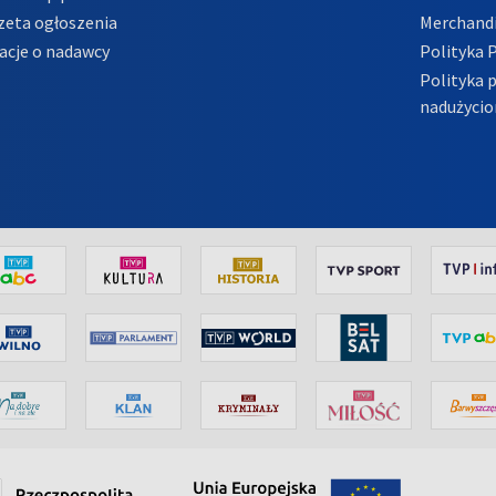
zeta ogłoszenia
Merchandi
acje o nadawcy
Polityka 
Polityka 
nadużycio