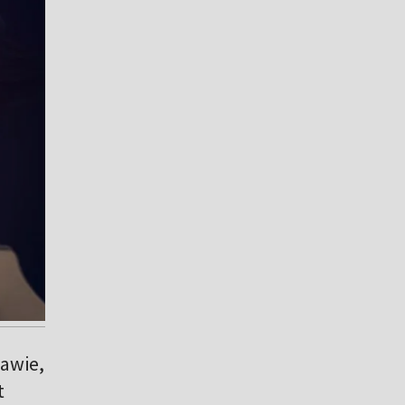
tawie,
t