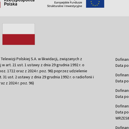
ewizji Polskiej S.A. w likwidacji, związanych z
Dofinan
j w art. 21 ust. 1 ustawy z dnia 29 grudnia 1992 r. o
Data po
r. poz. 1722 oraz z 2024 r. poz. 96) poprzez udzielenie
Dofinan
 31 ust. 2 ustawy z dnia 29 grudnia 1992 r. o radiofonii i
Data po
raz z 2024 r. poz. 96)
Dofinan
Data po
Dofinan
Data po
WRZESIE
Dofinan