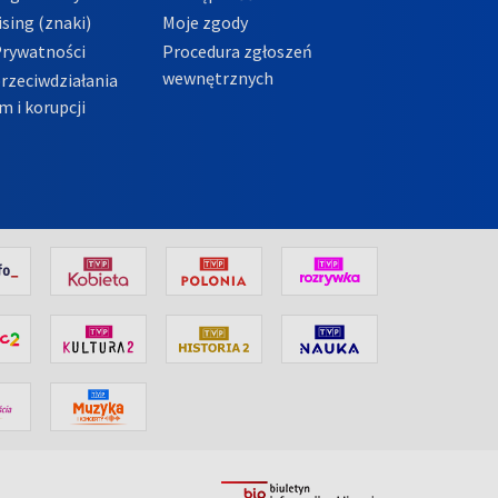
sing (znaki)
Moje zgody
Prywatności
Procedura zgłoszeń
wewnętrznych
przeciwdziałania
m i korupcji