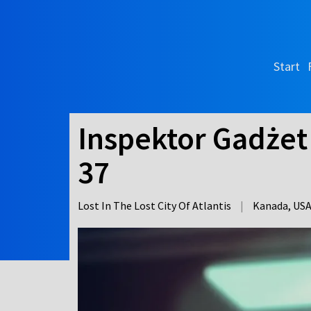
Start
Inspektor Gadżet
37
Lost In The Lost City Of Atlantis
|
Kanada, US