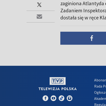
zaginiona Atlantyda 
Zadaniem Inspektora
dostała się w ręce Kl
Abona
Rada 
Ogłosz
Akadem
Regula