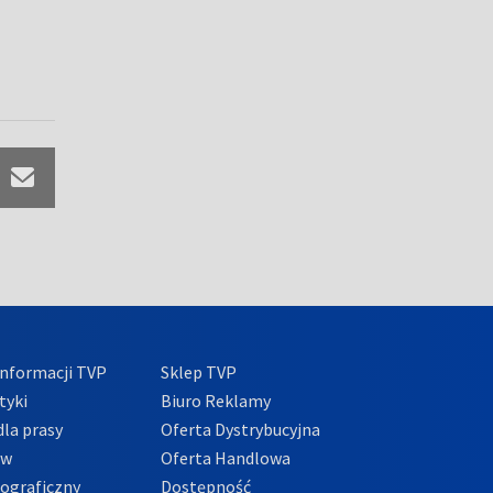
a
nformacji TVP
Sklep TVP
tyki
Biuro Reklamy
la prasy
Oferta Dystrybucyjna
ów
Oferta Handlowa
tograficzny
Dostępność