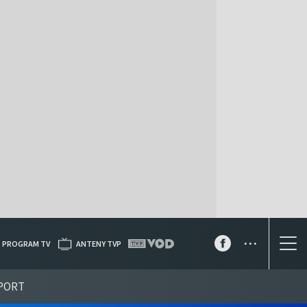
...
PROGRAM TV
ANTENY TVP
PORT