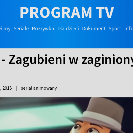
PROGRAM TV
Filmy
Seriale
Rozrywka
Dla dzieci
Dokument
Sport
Inf
 - Zagubieni w zaginion
A,
2015
|
serial animowany