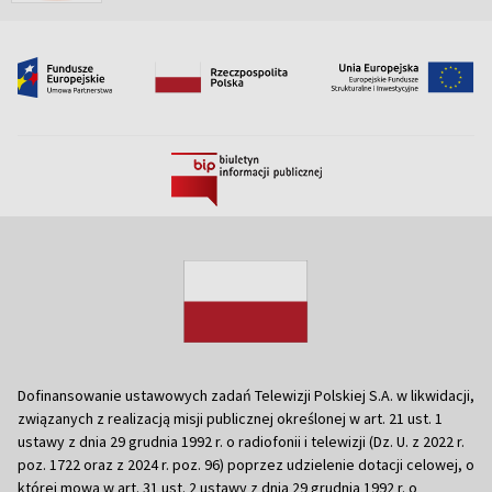
Dofinansowanie ustawowych zadań Telewizji Polskiej S.A. w likwidacji,
związanych z realizacją misji publicznej określonej w art. 21 ust. 1
ustawy z dnia 29 grudnia 1992 r. o radiofonii i telewizji (Dz. U. z 2022 r.
poz. 1722 oraz z 2024 r. poz. 96) poprzez udzielenie dotacji celowej, o
której mowa w art. 31 ust. 2 ustawy z dnia 29 grudnia 1992 r. o