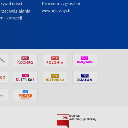
Prywatności
Procedura zgłoszeń
wewnętrznych
przeciwdziałania
m i korupcji