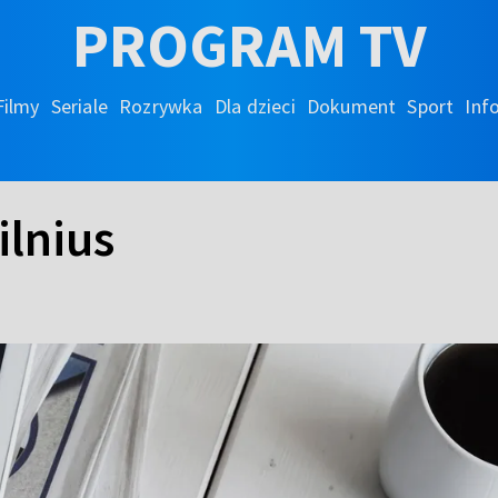
PROGRAM TV
Filmy
Seriale
Rozrywka
Dla dzieci
Dokument
Sport
Inf
ilnius