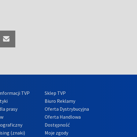
nformacji TVP
Sklep TVP
tyki
Biuro Reklamy
la prasy
Oferta Dystrybucyjna
ów
Oferta Handlowa
tograficzny
Dostępność
sing (znaki)
Moje zgody