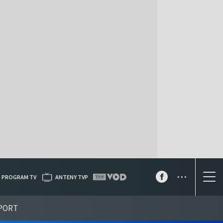
...
PROGRAM TV
ANTENY TVP
PORT