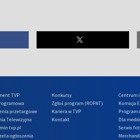
ment TVP
Konkursy
Centrum i
Programowa
Zgłoś program (ROPAT)
Komisja E
enia przetargowe
Kariera w TVP
Program d
ia Telewizyjna
Kontakt
Dla medi
min tvp.pl
Serwis fo
zeta ogłoszenia
Merchandi