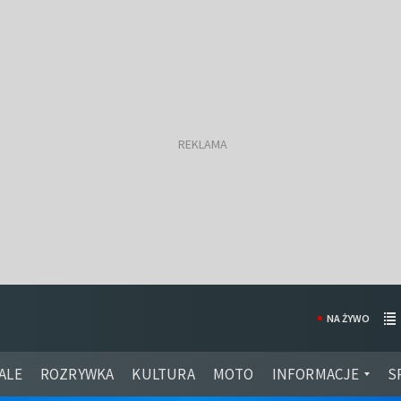
NA ŻYWO
ALE
ROZRYWKA
KULTURA
MOTO
INFORMACJE
S