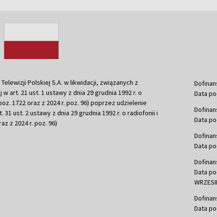
ewizji Polskiej S.A. w likwidacji, związanych z
Dofinan
j w art. 21 ust. 1 ustawy z dnia 29 grudnia 1992 r. o
Data po
r. poz. 1722 oraz z 2024 r. poz. 96) poprzez udzielenie
Dofinan
 31 ust. 2 ustawy z dnia 29 grudnia 1992 r. o radiofonii i
Data po
raz z 2024 r. poz. 96)
Dofinan
Data po
Dofinan
Data po
WRZESIE
Dofinan
Data po