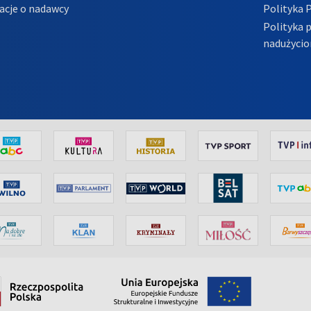
acje o nadawcy
Polityka 
Polityka 
nadużycio