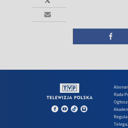
Abona
Rada 
Ogłosz
Akadem
Regula
Telega