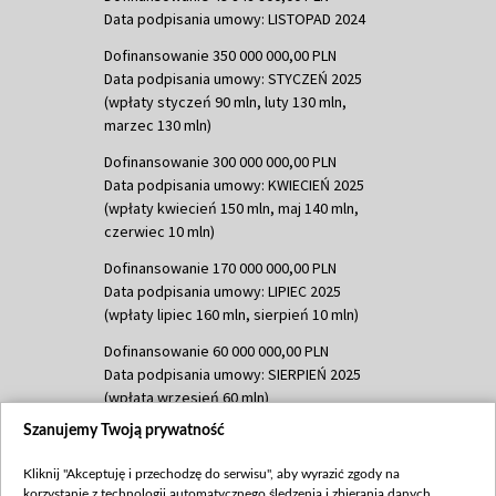
Data podpisania umowy: LISTOPAD 2024
Dofinansowanie 350 000 000,00 PLN
Data podpisania umowy: STYCZEŃ 2025
(wpłaty styczeń 90 mln, luty 130 mln,
marzec 130 mln)
Dofinansowanie 300 000 000,00 PLN
Data podpisania umowy: KWIECIEŃ 2025
(wpłaty kwiecień 150 mln, maj 140 mln,
czerwiec 10 mln)
Dofinansowanie 170 000 000,00 PLN
Data podpisania umowy: LIPIEC 2025
(wpłaty lipiec 160 mln, sierpień 10 mln)
Dofinansowanie 60 000 000,00 PLN
Data podpisania umowy: SIERPIEŃ 2025
(wpłata wrzesień 60 mln)
Szanujemy Twoją prywatność
Dofinansowanie 635 783 051,21 PLN
Data podpisania umowy: WRZESIEŃ 2025
Kliknij "Akceptuję i przechodzę do serwisu", aby wyrazić zgody na
(wpłata wrzesień 100 mln, październik 350
korzystanie z technologii automatycznego śledzenia i zbierania danych,