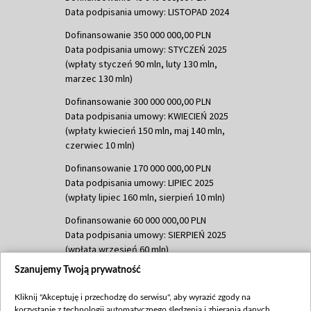
Data podpisania umowy: LISTOPAD 2024
Dofinansowanie 350 000 000,00 PLN
Data podpisania umowy: STYCZEŃ 2025
(wpłaty styczeń 90 mln, luty 130 mln,
marzec 130 mln)
Dofinansowanie 300 000 000,00 PLN
Data podpisania umowy: KWIECIEŃ 2025
(wpłaty kwiecień 150 mln, maj 140 mln,
czerwiec 10 mln)
Dofinansowanie 170 000 000,00 PLN
Data podpisania umowy: LIPIEC 2025
(wpłaty lipiec 160 mln, sierpień 10 mln)
Dofinansowanie 60 000 000,00 PLN
Data podpisania umowy: SIERPIEŃ 2025
(wpłata wrzesień 60 mln)
Szanujemy Twoją prywatność
Dofinansowanie 635 783 051,21 PLN
Data podpisania umowy: WRZESIEŃ 2025
Kliknij "Akceptuję i przechodzę do serwisu", aby wyrazić zgody na
(wpłata wrzesień 100 mln, październik 350
korzystanie z technologii automatycznego śledzenia i zbierania danych,