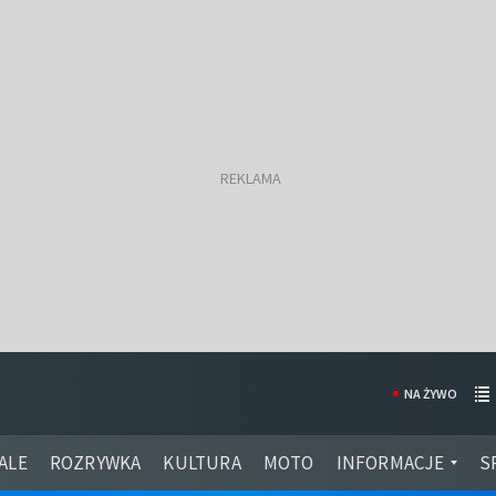
NA ŻYWO
ALE
ROZRYWKA
KULTURA
MOTO
INFORMACJE
S