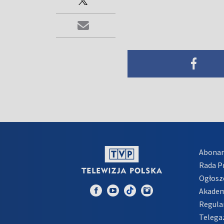
Abona
Rada 
Ogłosz
Akadem
Regula
Telega