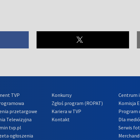
ment TVP
Konkursy
Centrum i
Programowa
Zgłoś program (ROPAT)
Komisja E
enia przetargowe
Kariera w TVP
Program d
ia Telewizyjna
Kontakt
Dla medi
min tvp.pl
Serwis fo
zeta ogłoszenia
Merchandi