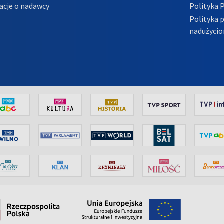
acje o nadawcy
Polityka 
Polityka 
nadużycio