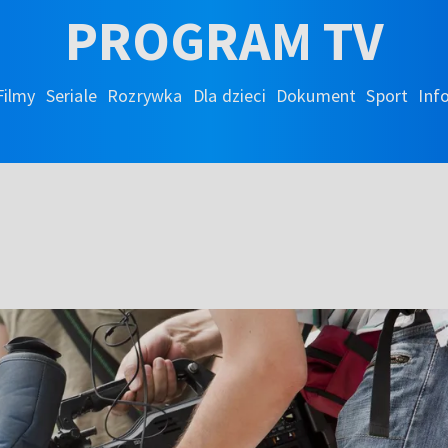
PROGRAM TV
Filmy
Seriale
Rozrywka
Dla dzieci
Dokument
Sport
Inf