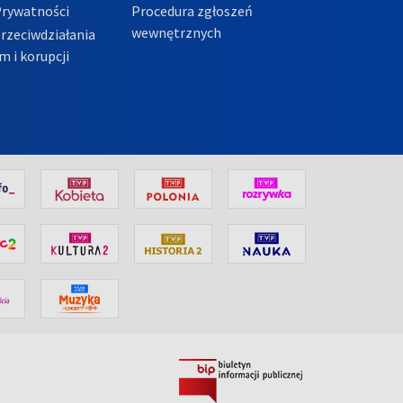
Prywatności
Procedura zgłoszeń
wewnętrznych
przeciwdziałania
m i korupcji