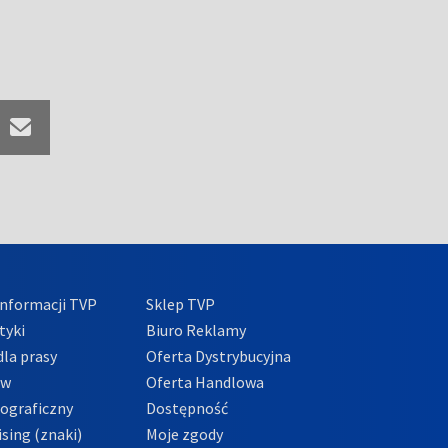
nformacji TVP
Sklep TVP
tyki
Biuro Reklamy
la prasy
Oferta Dystrybucyjna
ów
Oferta Handlowa
tograficzny
Dostępność
sing (znaki)
Moje zgody