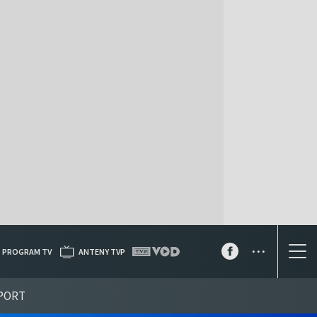
...
PROGRAM TV
ANTENY TVP
PORT