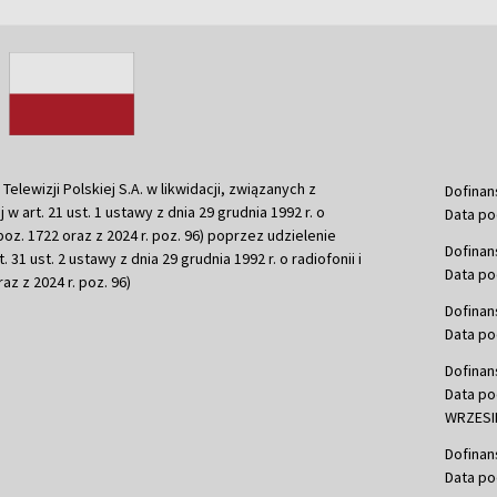
ewizji Polskiej S.A. w likwidacji, związanych z
Dofinan
j w art. 21 ust. 1 ustawy z dnia 29 grudnia 1992 r. o
Data po
r. poz. 1722 oraz z 2024 r. poz. 96) poprzez udzielenie
Dofinan
 31 ust. 2 ustawy z dnia 29 grudnia 1992 r. o radiofonii i
Data po
raz z 2024 r. poz. 96)
Dofinan
Data po
Dofinan
Data po
WRZESIE
Dofinan
Data po