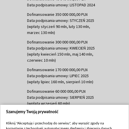
Data podpisania umowy: LISTOPAD 2024
Dofinansowanie 350 000 000,00 PLN
Data podpisania umowy: STYCZEŃ 2025
(wpłaty styczeń 90 mln, luty 130 mln,
marzec 130 mln)
Dofinansowanie 300 000 000,00 PLN
Data podpisania umowy: KWIECIEŃ 2025
(wpłaty kwiecień 150 mln, maj 140 mln,
czerwiec 10 mln)
Dofinansowanie 170 000 000,00 PLN
Data podpisania umowy: LIPIEC 2025
(wpłaty lipiec 160 mln, sierpień 10 mln)
Dofinansowanie 60 000 000,00 PLN
Data podpisania umowy: SIERPIEŃ 2025
(wpłata wrzesień 60 mln)
Szanujemy Twoją prywatność
Dofinansowanie 635 783 051,21 PLN
Data podpisania umowy: WRZESIEŃ 2025
Kliknij "Akceptuję i przechodzę do serwisu", aby wyrazić zgody na
(wpłata wrzesień 100 mln, październik 350
korzystanie z technologii automatycznego śledzenia i zbierania danych,