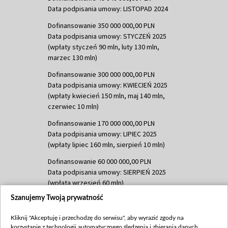
Data podpisania umowy: LISTOPAD 2024
Dofinansowanie 350 000 000,00 PLN
Data podpisania umowy: STYCZEŃ 2025
(wpłaty styczeń 90 mln, luty 130 mln,
marzec 130 mln)
Dofinansowanie 300 000 000,00 PLN
Data podpisania umowy: KWIECIEŃ 2025
(wpłaty kwiecień 150 mln, maj 140 mln,
czerwiec 10 mln)
Dofinansowanie 170 000 000,00 PLN
Data podpisania umowy: LIPIEC 2025
(wpłaty lipiec 160 mln, sierpień 10 mln)
Dofinansowanie 60 000 000,00 PLN
Data podpisania umowy: SIERPIEŃ 2025
(wpłata wrzesień 60 mln)
Szanujemy Twoją prywatność
Dofinansowanie 635 783 051,21 PLN
Data podpisania umowy: WRZESIEŃ 2025
Kliknij "Akceptuję i przechodzę do serwisu", aby wyrazić zgody na
(wpłata wrzesień 100 mln, październik 350
korzystanie z technologii automatycznego śledzenia i zbierania danych,