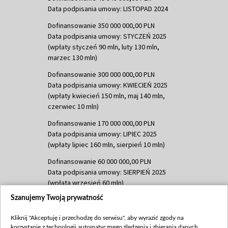
Data podpisania umowy: LISTOPAD 2024
Dofinansowanie 350 000 000,00 PLN
Data podpisania umowy: STYCZEŃ 2025
(wpłaty styczeń 90 mln, luty 130 mln,
marzec 130 mln)
Dofinansowanie 300 000 000,00 PLN
Data podpisania umowy: KWIECIEŃ 2025
(wpłaty kwiecień 150 mln, maj 140 mln,
czerwiec 10 mln)
Dofinansowanie 170 000 000,00 PLN
Data podpisania umowy: LIPIEC 2025
(wpłaty lipiec 160 mln, sierpień 10 mln)
Dofinansowanie 60 000 000,00 PLN
Data podpisania umowy: SIERPIEŃ 2025
(wpłata wrzesień 60 mln)
Szanujemy Twoją prywatność
Dofinansowanie 635 783 051,21 PLN
Data podpisania umowy: WRZESIEŃ 2025
Kliknij "Akceptuję i przechodzę do serwisu", aby wyrazić zgody na
(wpłata wrzesień 100 mln, październik 350
korzystanie z technologii automatycznego śledzenia i zbierania danych,