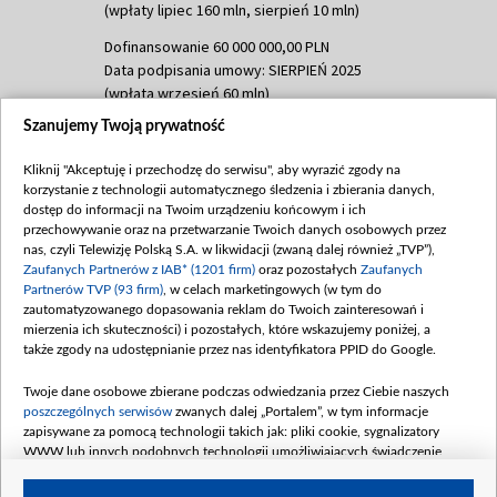
(wpłaty lipiec 160 mln, sierpień 10 mln)
Dofinansowanie 60 000 000,00 PLN
Data podpisania umowy: SIERPIEŃ 2025
(wpłata wrzesień 60 mln)
Szanujemy Twoją prywatność
Dofinansowanie 635 783 051,21 PLN
Data podpisania umowy: WRZESIEŃ 2025
Kliknij "Akceptuję i przechodzę do serwisu", aby wyrazić zgody na
(wpłata wrzesień 100 mln, październik 350
korzystanie z technologii automatycznego śledzenia i zbierania danych,
mln, listopad 265 mln)
dostęp do informacji na Twoim urządzeniu końcowym i ich
przechowywanie oraz na przetwarzanie Twoich danych osobowych przez
Dofinansowanie 48 862 000,00 PLN
nas, czyli Telewizję Polską S.A. w likwidacji (zwaną dalej również „TVP”),
Data podpisania umowy: GRUDZIEŃ 2025
Zaufanych Partnerów z IAB* (1201 firm)
oraz pozostałych
Zaufanych
(wpłata grudzień 60,548 mln)
Partnerów TVP (93 firm)
, w celach marketingowych (w tym do
zautomatyzowanego dopasowania reklam do Twoich zainteresowań i
Dofinansowanie 900 000 000,00 PLN
mierzenia ich skuteczności) i pozostałych, które wskazujemy poniżej, a
Data podpisania umowy: LUTY 2026 (wpłata
także zgody na udostępnianie przez nas identyfikatora PPID do Google.
26 lutego 80 mln, 4 marca 370 mln,
8
kwiecień 180 mln, 7 maja 180 mln, 8
Twoje dane osobowe zbierane podczas odwiedzania przez Ciebie naszych
czerwca 90 mln)
poszczególnych serwisów
zwanych dalej „Portalem”, w tym informacje
zapisywane za pomocą technologii takich jak: pliki cookie, sygnalizatory
Dofinansowanie 250 000 000,00 PLN
WWW lub innych podobnych technologii umożliwiających świadczenie
Data podpisania umowy LIPIEC 2026 (wpłata
dopasowanych i bezpiecznych usług, personalizację treści oraz reklam,
udostępnianie funkcji mediów społecznościowych oraz analizowanie ruchu
4 sierpnia 250 mln