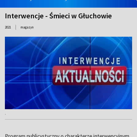
Interwencje - Śmieci w Głuchowie
|
2021
magazyn
.
Program publicystyczny o charakterze interwencyjnym.