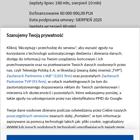
(wpłaty lipiec 160 mln, sierpień 10 mln)
Dofinansowanie 60 000 000,00 PLN
Data podpisania umowy: SIERPIEŃ 2025
(wpłata wrzesień 60 mln)
Szanujemy Twoją prywatność
Dofinansowanie 635 783 051,21 PLN
Data podpisania umowy: WRZESIEŃ 2025
Kliknij "Akceptuję i przechodzę do serwisu", aby wyrazić zgody na
(wpłata wrzesień 100 mln, październik 350
korzystanie z technologii automatycznego śledzenia i zbierania danych,
mln, listopad 265 mln)
dostęp do informacji na Twoim urządzeniu końcowym i ich
przechowywanie oraz na przetwarzanie Twoich danych osobowych przez
Dofinansowanie 48 862 000,00 PLN
nas, czyli Telewizję Polską S.A. w likwidacji (zwaną dalej również „TVP”),
Data podpisania umowy: GRUDZIEŃ 2025
Zaufanych Partnerów z IAB* (1201 firm)
oraz pozostałych
Zaufanych
(wpłata grudzień 60,548 mln)
Partnerów TVP (93 firm)
, w celach marketingowych (w tym do
zautomatyzowanego dopasowania reklam do Twoich zainteresowań i
Dofinansowanie 900 000 000,00 PLN
mierzenia ich skuteczności) i pozostałych, które wskazujemy poniżej, a
Data podpisania umowy: LUTY 2026 (wpłata
także zgody na udostępnianie przez nas identyfikatora PPID do Google.
26 lutego 80 mln, 4 marca 370 mln,
8
kwiecień 180 mln, 7 maja 180 mln, 8
Twoje dane osobowe zbierane podczas odwiedzania przez Ciebie naszych
czerwca 90 mln)
poszczególnych serwisów
zwanych dalej „Portalem”, w tym informacje
zapisywane za pomocą technologii takich jak: pliki cookie, sygnalizatory
Dofinansowanie 250 000 000,00 PLN
WWW lub innych podobnych technologii umożliwiających świadczenie
Data podpisania umowy LIPIEC 2026 (wpłata
dopasowanych i bezpiecznych usług, personalizację treści oraz reklam,
udostępnianie funkcji mediów społecznościowych oraz analizowanie ruchu
4 sierpnia 250 mln