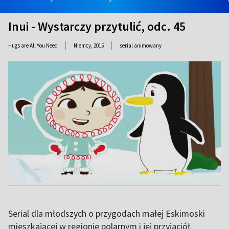
Inui - Wystarczy przytulić, odc. 45
|
|
Hugs are All You Need
Niemcy,
2015
serial animowany
Serial dla młodszych o przygodach małej Eskimoski
mieszkającej w regionie polarnym i jej przyjaciół.