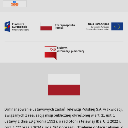
Dofinansowanie ustawowych zadań Telewizji Polskiej S.A. w likwidacji,
związanych z realizacją misji publicznej określonej w art. 21 ust. 1
ustawy z dnia 29 grudnia 1992 r. o radiofonii i telewizji (Dz. U. z 2022 r.
poz. 1722 oraz z 2024 r. poz. 96) poprzez udzielenie dotacji celowej, o