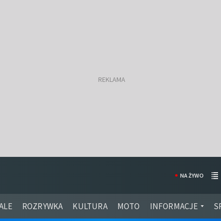
NA ŻYWO
ALE
ROZRYWKA
KULTURA
MOTO
INFORMACJE
S