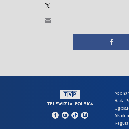
Abona
Rada 
Ogłosz
Akadem
Regula