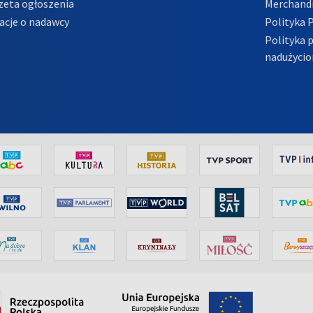
zeta ogłoszenia
Merchandi
acje o nadawcy
Polityka 
Polityka 
nadużycio