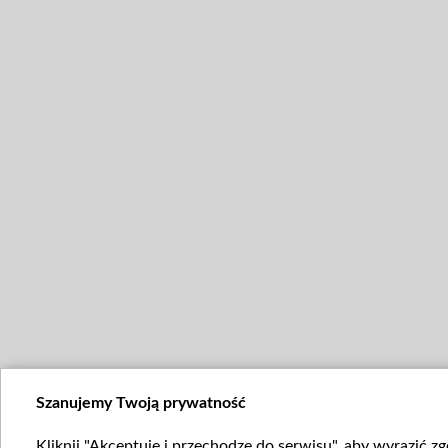
Szanujemy Twoją prywatność
Kliknij "Akceptuję i przechodzę do serwisu", aby wyrazić z