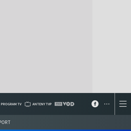
...
PROGRAM TV
ANTENY TVP
PORT