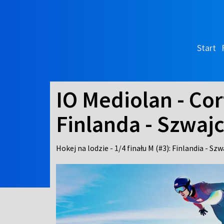
Start
IO Mediolan - Cort
Finlanda - Szwajca
Hokej na lodzie - 1/4 finału M (#3): Finlandia - Szw