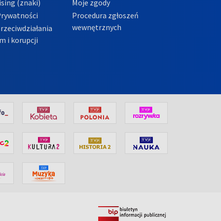
sing (znaki)
Moje zgody
Prywatności
Procedura zgłoszeń
wewnętrznych
przeciwdziałania
m i korupcji