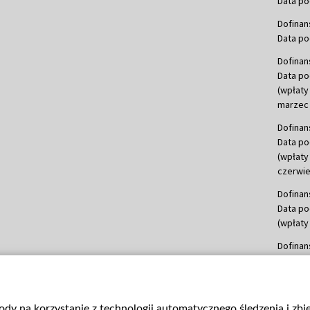
Data po
Dofinan
Data po
Dofinan
Data po
(wpłaty
marzec 
Dofinan
Data po
(wpłaty
czerwie
Dofinan
Data po
(wpłaty 
Dofinan
Data po
(wpłata
Dofinan
gody na korzystanie z technologii automatycznego śledzenia i zb