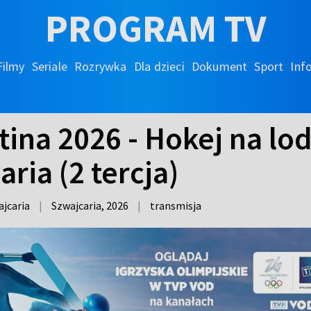
PROGRAM TV
Filmy
Seriale
Rozrywka
Dla dzieci
Dokument
Sport
Inf
ina 2026 - Hokej na lodz
ria (2 tercja)
ajcaria
|
Szwajcaria,
2026
|
transmisja