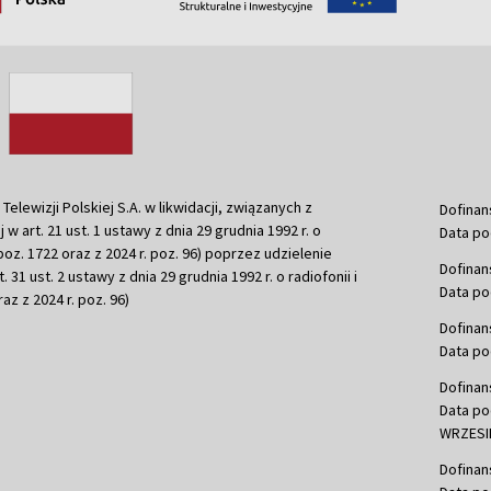
ewizji Polskiej S.A. w likwidacji, związanych z
Dofinan
j w art. 21 ust. 1 ustawy z dnia 29 grudnia 1992 r. o
Data po
r. poz. 1722 oraz z 2024 r. poz. 96) poprzez udzielenie
Dofinan
 31 ust. 2 ustawy z dnia 29 grudnia 1992 r. o radiofonii i
Data po
raz z 2024 r. poz. 96)
Dofinan
Data po
Dofinan
Data po
WRZESIE
Dofinan