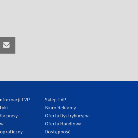
nformacji TVP
Sklep TVP
tyki
Biuro Reklamy
la prasy
Oferta Dystrybucyjna
ów
Oferta Handlowa
tograficzny
Dostępność