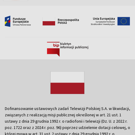
Dofinansowanie ustawowych zadań Telewizji Polskiej S.A. w likwidacji,
związanych z realizacją misji publicznej określonej w art. 21 ust. 1
ustawy z dnia 29 grudnia 1992 r. o radiofonii i telewizji (Dz. U. z 2022 r.
poz. 1722 oraz z 2024 r. poz. 96) poprzez udzielenie dotacji celowej, o
której mowa w art. 31 ust. 2 ustawy z dnia 29 grudnia 1992 r. o