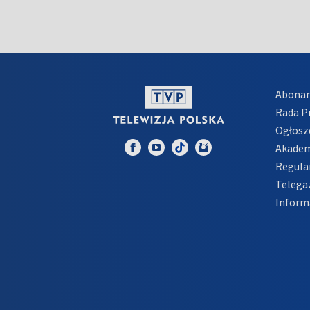
Abona
Rada 
Ogłosz
Akadem
Regula
Telega
Inform