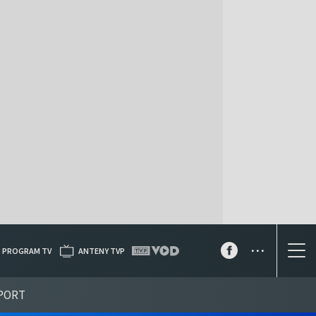
...
PROGRAM TV
ANTENY TVP
PORT