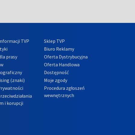
nformacji TVP
Sklep TVP
tyki
Biuro Reklamy
la prasy
Oferta Dystrybucyjna
ów
Oferta Handlowa
tograficzny
Dostępność
sing (znaki)
Moje zgody
Prywatności
Procedura zgłoszeń
wewnętrznych
przeciwdziałania
m i korupcji