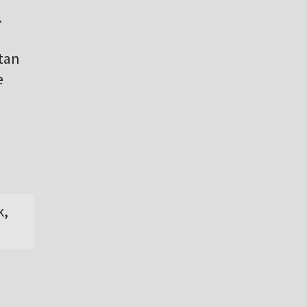
.
tan
e
k,