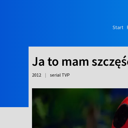
Start
Ja to mam szczęśc
2012
|
serial TVP