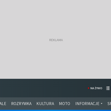
NA ŻYWO
ALE
ROZRYWKA
KULTURA
MOTO
INFORMACJE
S