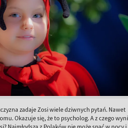
czyzna zadaje Zosi wiele dziwnych pytań. Nawet
omu. Okazuje się, że to psycholog. A z czego wyn
i? Najmłodsza z Polaków nie może spać w nocy i