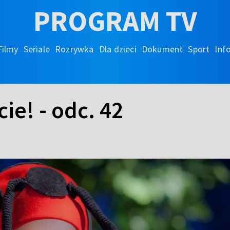
PROGRAM TV
Filmy
Seriale
Rozrywka
Dla dzieci
Dokument
Sport
Inf
ie! - odc. 42