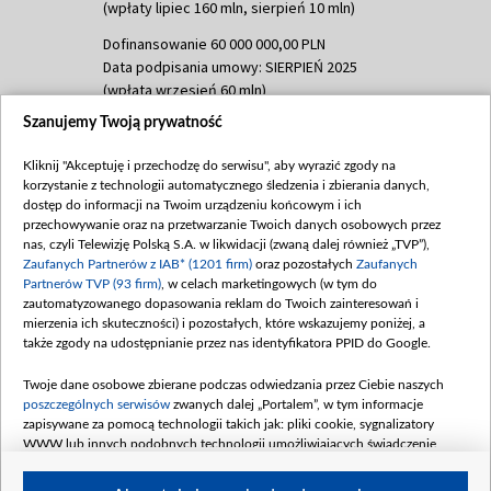
(wpłaty lipiec 160 mln, sierpień 10 mln)
Dofinansowanie 60 000 000,00 PLN
Data podpisania umowy: SIERPIEŃ 2025
(wpłata wrzesień 60 mln)
Szanujemy Twoją prywatność
Dofinansowanie 635 783 051,21 PLN
Data podpisania umowy: WRZESIEŃ 2025
Kliknij "Akceptuję i przechodzę do serwisu", aby wyrazić zgody na
(wpłata wrzesień 100 mln, październik 350
korzystanie z technologii automatycznego śledzenia i zbierania danych,
mln, listopad 265 mln)
dostęp do informacji na Twoim urządzeniu końcowym i ich
przechowywanie oraz na przetwarzanie Twoich danych osobowych przez
Dofinansowanie 48 862 000,00 PLN
nas, czyli Telewizję Polską S.A. w likwidacji (zwaną dalej również „TVP”),
Data podpisania umowy: GRUDZIEŃ 2025
Zaufanych Partnerów z IAB* (1201 firm)
oraz pozostałych
Zaufanych
(wpłata grudzień 60,548 mln)
Partnerów TVP (93 firm)
, w celach marketingowych (w tym do
zautomatyzowanego dopasowania reklam do Twoich zainteresowań i
Dofinansowanie 900 000 000,00 PLN
mierzenia ich skuteczności) i pozostałych, które wskazujemy poniżej, a
Data podpisania umowy: LUTY 2026 (wpłata
także zgody na udostępnianie przez nas identyfikatora PPID do Google.
26 lutego 80 mln, 4 marca 370 mln,
8
kwiecień 180 mln, 7 maja 180 mln, 8
Twoje dane osobowe zbierane podczas odwiedzania przez Ciebie naszych
czerwca 90 mln)
poszczególnych serwisów
zwanych dalej „Portalem”, w tym informacje
zapisywane za pomocą technologii takich jak: pliki cookie, sygnalizatory
Dofinansowanie 250 000 000,00 PLN
WWW lub innych podobnych technologii umożliwiających świadczenie
Data podpisania umowy LIPIEC 2026 (wpłata
dopasowanych i bezpiecznych usług, personalizację treści oraz reklam,
udostępnianie funkcji mediów społecznościowych oraz analizowanie ruchu
4 sierpnia 250 mln