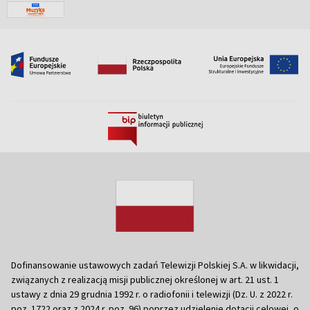
Dofinansowanie ustawowych zadań Telewizji Polskiej S.A. w likwidacji,
związanych z realizacją misji publicznej określonej w art. 21 ust. 1
ustawy z dnia 29 grudnia 1992 r. o radiofonii i telewizji (Dz. U. z 2022 r.
poz. 1722 oraz z 2024 r. poz. 96) poprzez udzielenie dotacji celowej, o