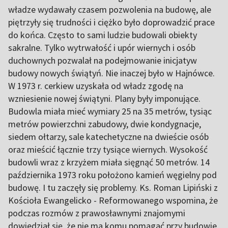
władze wydawały czasem pozwolenia na budowę, ale
piętrzyły się trudności i ciężko było doprowadzić prace
do końca. Często to sami ludzie budowali obiekty
sakralne. Tylko wytrwałość i upór wiernych i osób
duchownych pozwalał na podejmowanie inicjatyw
budowy nowych świątyń. Nie inaczej było w Hajnówce.
W 1973 r. cerkiew uzyskała od władz zgodę na
wzniesienie nowej świątyni. Plany były imponujące.
Budowla miała mieć wymiary 25 na 35 metrów, tysiąc
metrów powierzchni zabudowy, dwie kondygnacje,
siedem ołtarzy, sale katechetyczne na dwieście osób
oraz mieścić łącznie trzy tysiące wiernych. Wysokość
budowli wraz z krzyżem miała sięgnąć 50 metrów. 14
października 1973 roku położono kamień węgielny pod
budowę. I tu zaczęły się problemy. Ks. Roman Lipiński z
Kościoła Ewangelicko - Reformowanego wspomina, że
podczas rozmów z prawosławnymi znajomymi
dowiedział się, że nie ma komu pomagać przy budowie,