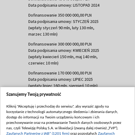
Data podpisania umowy: LISTOPAD 2024
Dofinansowanie 350 000 000,00 PLN
Data podpisania umowy: STYCZEŃ 2025
(wpłaty styczeń 90 mln, luty 130 mln,
marzec 130 mln)
Dofinansowanie 300 000 000,00 PLN
Data podpisania umowy: KWIECIEŃ 2025
(wpłaty kwiecień 150 mln, maj 140 mln,
czerwiec 10 mln)
Dofinansowanie 170 000 000,00 PLN
Data podpisania umowy: LIPIEC 2025
(wpłaty lipiec 160 mln, sierpień 10 mln)
Szanujemy Twoją prywatność
Dofinansowanie 60 000 000,00 PLN
Data podpisania umowy: SIERPIEŃ 2025
Kliknij "Akceptuję i przechodzę do serwisu", aby wyrazić zgody na
(wpłata wrzesień 60 mln)
korzystanie z technologii automatycznego śledzenia i zbierania danych,
Dofinansowanie 635 783 051,21 PLN
dostęp do informacji na Twoim urządzeniu końcowym i ich
przechowywanie oraz na przetwarzanie Twoich danych osobowych przez
Data podpisania umowy: WRZESIEŃ 2025
nas, czyli Telewizję Polską S.A. w likwidacji (zwaną dalej również „TVP”),
(wpłata wrzesień 100 mln, październik 350
Zaufanych Partnerów z IAB* (1201 firm)
oraz pozostałych
Zaufanych