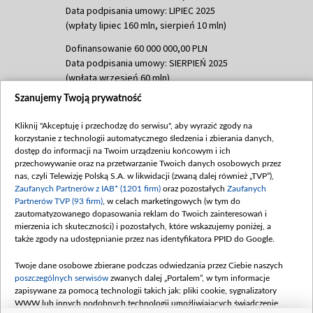
Data podpisania umowy: LIPIEC 2025
(wpłaty lipiec 160 mln, sierpień 10 mln)
Dofinansowanie 60 000 000,00 PLN
Data podpisania umowy: SIERPIEŃ 2025
(wpłata wrzesień 60 mln)
Szanujemy Twoją prywatność
Dofinansowanie 635 783 051,21 PLN
Data podpisania umowy: WRZESIEŃ 2025
Kliknij "Akceptuję i przechodzę do serwisu", aby wyrazić zgody na
(wpłata wrzesień 100 mln, październik 350
korzystanie z technologii automatycznego śledzenia i zbierania danych,
mln, listopad 265 mln)
dostęp do informacji na Twoim urządzeniu końcowym i ich
przechowywanie oraz na przetwarzanie Twoich danych osobowych przez
Dofinansowanie 48 862 000,00 PLN
nas, czyli Telewizję Polską S.A. w likwidacji (zwaną dalej również „TVP”),
Data podpisania umowy: GRUDZIEŃ 2025
Zaufanych Partnerów z IAB* (1201 firm)
oraz pozostałych
Zaufanych
(wpłata grudzień 60,548 mln)
Partnerów TVP (93 firm)
, w celach marketingowych (w tym do
zautomatyzowanego dopasowania reklam do Twoich zainteresowań i
Dofinansowanie 900 000 000,00 PLN
mierzenia ich skuteczności) i pozostałych, które wskazujemy poniżej, a
Data podpisania umowy: LUTY 2026 (wpłata
także zgody na udostępnianie przez nas identyfikatora PPID do Google.
26 lutego 80 mln, 4 marca 370 mln,
8
kwiecień 180 mln, 7 maja 180 mln, 8
Twoje dane osobowe zbierane podczas odwiedzania przez Ciebie naszych
czerwca 90 mln)
poszczególnych serwisów
zwanych dalej „Portalem”, w tym informacje
zapisywane za pomocą technologii takich jak: pliki cookie, sygnalizatory
Dofinansowanie 250 000 000,00 PLN
WWW lub innych podobnych technologii umożliwiających świadczenie