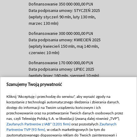
Dofinansowanie 350 000 000,00 PLN
Data podpisania umowy: STYCZEŃ 2025
(wpłaty styczeń 90 mln, luty 130 mln,
marzec 130 mln)
Dofinansowanie 300 000 000,00 PLN
Data podpisania umowy: KWIECIEŃ 2025
(wpłaty kwiecień 150 mln, maj 140 mln,
czerwiec 10 mln)
Dofinansowanie 170 000 000,00 PLN
Data podpisania umowy: LIPIEC 2025
(wpłaty lipiec 160 mln, sierpień 10 mln)
Szanujemy Twoją prywatność
Dofinansowanie 60 000 000,00 PLN
Data podpisania umowy: SIERPIEŃ 2025
Kliknij "Akceptuję i przechodzę do serwisu", aby wyrazić zgody na
(wpłata wrzesień 60 mln)
korzystanie z technologii automatycznego śledzenia i zbierania danych,
Dofinansowanie 635 783 051,21 PLN
dostęp do informacji na Twoim urządzeniu końcowym i ich
przechowywanie oraz na przetwarzanie Twoich danych osobowych przez
Data podpisania umowy: WRZESIEŃ 2025
nas, czyli Telewizję Polską S.A. w likwidacji (zwaną dalej również „TVP”),
(wpłata wrzesień 100 mln, październik 350
Zaufanych Partnerów z IAB* (1201 firm)
oraz pozostałych
Zaufanych
mln, listopad 265 mln)
Partnerów TVP (93 firm)
, w celach marketingowych (w tym do
zautomatyzowanego dopasowania reklam do Twoich zainteresowań i