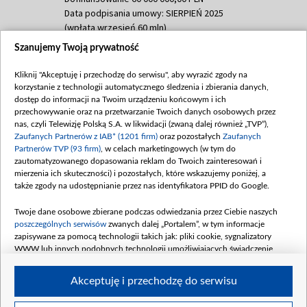
Data podpisania umowy: SIERPIEŃ 2025
(wpłata wrzesień 60 mln)
Szanujemy Twoją prywatność
Dofinansowanie 635 783 051,21 PLN
Data podpisania umowy: WRZESIEŃ 2025
Kliknij "Akceptuję i przechodzę do serwisu", aby wyrazić zgody na
(wpłata wrzesień 100 mln, październik 350
korzystanie z technologii automatycznego śledzenia i zbierania danych,
mln, listopad 265 mln)
dostęp do informacji na Twoim urządzeniu końcowym i ich
przechowywanie oraz na przetwarzanie Twoich danych osobowych przez
Dofinansowanie 48 862 000,00 PLN
nas, czyli Telewizję Polską S.A. w likwidacji (zwaną dalej również „TVP”),
Data podpisania umowy: GRUDZIEŃ 2025
Zaufanych Partnerów z IAB* (1201 firm)
oraz pozostałych
Zaufanych
(wpłata grudzień 60,548 mln)
Partnerów TVP (93 firm)
, w celach marketingowych (w tym do
zautomatyzowanego dopasowania reklam do Twoich zainteresowań i
Dofinansowanie 900 000 000,00 PLN
mierzenia ich skuteczności) i pozostałych, które wskazujemy poniżej, a
Data podpisania umowy: LUTY 2026 (wpłata
także zgody na udostępnianie przez nas identyfikatora PPID do Google.
26 lutego 80 mln, 4 marca 370 mln,
8
kwiecień 180 mln, 7 maja 180 mln, 8
Twoje dane osobowe zbierane podczas odwiedzania przez Ciebie naszych
czerwca 90 mln)
poszczególnych serwisów
zwanych dalej „Portalem”, w tym informacje
zapisywane za pomocą technologii takich jak: pliki cookie, sygnalizatory
Dofinansowanie 250 000 000,00 PLN
WWW lub innych podobnych technologii umożliwiających świadczenie
Data podpisania umowy LIPIEC 2026 (wpłata
dopasowanych i bezpiecznych usług, personalizację treści oraz reklam,
udostępnianie funkcji mediów społecznościowych oraz analizowanie ruchu
4 sierpnia 250 mln
Akceptuję i przechodzę do serwisu
w Internecie.