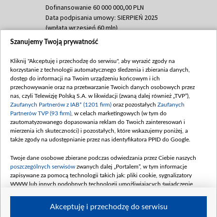
Dofinansowanie 60 000 000,00 PLN
Data podpisania umowy: SIERPIEŃ 2025
(wpłata wrzesień 60 mln)
Szanujemy Twoją prywatność
Dofinansowanie 635 783 051,21 PLN
Data podpisania umowy: WRZESIEŃ 2025
Kliknij "Akceptuję i przechodzę do serwisu", aby wyrazić zgody na
(wpłata wrzesień 100 mln, październik 350
korzystanie z technologii automatycznego śledzenia i zbierania danych,
mln, listopad 265 mln)
dostęp do informacji na Twoim urządzeniu końcowym i ich
przechowywanie oraz na przetwarzanie Twoich danych osobowych przez
Dofinansowanie 48 862 000,00 PLN
nas, czyli Telewizję Polską S.A. w likwidacji (zwaną dalej również „TVP”),
Data podpisania umowy: GRUDZIEŃ 2025
Zaufanych Partnerów z IAB* (1201 firm)
oraz pozostałych
Zaufanych
(wpłata grudzień 60,548 mln)
Partnerów TVP (93 firm)
, w celach marketingowych (w tym do
zautomatyzowanego dopasowania reklam do Twoich zainteresowań i
Dofinansowanie 900 000 000,00 PLN
mierzenia ich skuteczności) i pozostałych, które wskazujemy poniżej, a
Data podpisania umowy: LUTY 2026 (wpłata
także zgody na udostępnianie przez nas identyfikatora PPID do Google.
26 lutego 80 mln, 4 marca 370 mln,
8
kwiecień 180 mln, 7 maja 180 mln, 8
Twoje dane osobowe zbierane podczas odwiedzania przez Ciebie naszych
czerwca 90 mln)
poszczególnych serwisów
zwanych dalej „Portalem”, w tym informacje
zapisywane za pomocą technologii takich jak: pliki cookie, sygnalizatory
Dofinansowanie 250 000 000,00 PLN
WWW lub innych podobnych technologii umożliwiających świadczenie
Data podpisania umowy LIPIEC 2026 (wpłata
dopasowanych i bezpiecznych usług, personalizację treści oraz reklam,
udostępnianie funkcji mediów społecznościowych oraz analizowanie ruchu
4 sierpnia 250 mln
Akceptuję i przechodzę do serwisu
w Internecie.