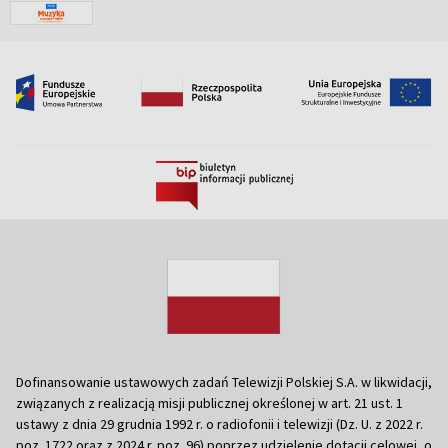
Dofinansowanie ustawowych zadań Telewizji Polskiej S.A. w likwidacji,
związanych z realizacją misji publicznej określonej w art. 21 ust. 1
ustawy z dnia 29 grudnia 1992 r. o radiofonii i telewizji (Dz. U. z 2022 r.
poz. 1722 oraz z 2024 r. poz. 96) poprzez udzielenie dotacji celowej, o