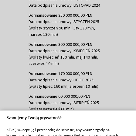
Data podpisania umowy: LISTOPAD 2024
Dofinansowanie 350 000 000,00 PLN
Data podpisania umowy: STYCZEŃ 2025
(wpłaty styczeń 90 mln, luty 130 mln,
marzec 130 mln)
Dofinansowanie 300 000 000,00 PLN
Data podpisania umowy: KWIECIEŃ 2025
(wpłaty kwiecień 150 mln, maj 140 mln,
czerwiec 10 mln)
Dofinansowanie 170 000 000,00 PLN
Data podpisania umowy: LIPIEC 2025
(wpłaty lipiec 160 mln, sierpień 10 mln)
Dofinansowanie 60 000 000,00 PLN
Data podpisania umowy: SIERPIEŃ 2025
(wpłata wrzesień 60 mln)
Szanujemy Twoją prywatność
Dofinansowanie 635 783 051,21 PLN
Data podpisania umowy: WRZESIEŃ 2025
Kliknij "Akceptuję i przechodzę do serwisu", aby wyrazić zgody na
(wpłata wrzesień 100 mln, październik 350
korzystanie z technologii automatycznego śledzenia i zbierania danych,