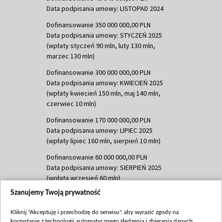
Data podpisania umowy: LISTOPAD 2024
Dofinansowanie 350 000 000,00 PLN
Data podpisania umowy: STYCZEŃ 2025
(wpłaty styczeń 90 mln, luty 130 mln,
marzec 130 mln)
Dofinansowanie 300 000 000,00 PLN
Data podpisania umowy: KWIECIEŃ 2025
(wpłaty kwiecień 150 mln, maj 140 mln,
czerwiec 10 mln)
Dofinansowanie 170 000 000,00 PLN
Data podpisania umowy: LIPIEC 2025
(wpłaty lipiec 160 mln, sierpień 10 mln)
Dofinansowanie 60 000 000,00 PLN
Data podpisania umowy: SIERPIEŃ 2025
(wpłata wrzesień 60 mln)
Szanujemy Twoją prywatność
Dofinansowanie 635 783 051,21 PLN
Data podpisania umowy: WRZESIEŃ 2025
Kliknij "Akceptuję i przechodzę do serwisu", aby wyrazić zgody na
(wpłata wrzesień 100 mln, październik 350
korzystanie z technologii automatycznego śledzenia i zbierania danych,