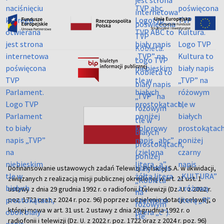
Dofinansowanie ustawowych zadań Telewizji Polskiej S.A. w likwidacji,
związanych z realizacją misji publicznej określonej w art. 21 ust. 1
ustawy z dnia 29 grudnia 1992 r. o radiofonii i telewizji (Dz. U. z 2022 r.
poz. 1722 oraz z 2024 r. poz. 96) poprzez udzielenie dotacji celowej, o
której mowa w art. 31 ust. 2 ustawy z dnia 29 grudnia 1992 r. o
radiofonii i telewizji (Dz. U. z 2022 r. poz. 1722 oraz z 2024 r. poz. 96)