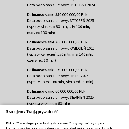
Data podpisania umowy: LISTOPAD 2024
Dofinansowanie 350 000 000,00 PLN
Data podpisania umowy: STYCZEŃ 2025
(wpłaty styczeń 90 mln, luty 130 mln,
marzec 130 mln)
Dofinansowanie 300 000 000,00 PLN
Data podpisania umowy: KWIECIEŃ 2025
(wpłaty kwiecień 150 mln, maj 140 mln,
czerwiec 10 mln)
Dofinansowanie 170 000 000,00 PLN
Data podpisania umowy: LIPIEC 2025
(wpłaty lipiec 160 mln, sierpień 10 mln)
Dofinansowanie 60 000 000,00 PLN
Data podpisania umowy: SIERPIEŃ 2025
(wpłata wrzesień 60 mln)
Szanujemy Twoją prywatność
Dofinansowanie 635 783 051,21 PLN
Data podpisania umowy: WRZESIEŃ 2025
Kliknij "Akceptuję i przechodzę do serwisu", aby wyrazić zgody na
(wpłata wrzesień 100 mln, październik 350
korzystanie z technologii automatycznego śledzenia i zbierania danych,