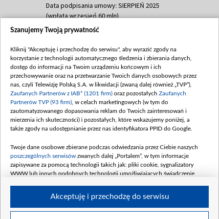
Data podpisania umowy: SIERPIEŃ 2025
(wpłata wrzesień 60 mln)
Szanujemy Twoją prywatność
Dofinansowanie 635 783 051,21 PLN
Data podpisania umowy: WRZESIEŃ 2025
Kliknij "Akceptuję i przechodzę do serwisu", aby wyrazić zgody na
(wpłata wrzesień 100 mln, październik 350
korzystanie z technologii automatycznego śledzenia i zbierania danych,
mln, listopad 265 mln)
dostęp do informacji na Twoim urządzeniu końcowym i ich
przechowywanie oraz na przetwarzanie Twoich danych osobowych przez
Dofinansowanie 48 862 000,00 PLN
nas, czyli Telewizję Polską S.A. w likwidacji (zwaną dalej również „TVP”),
Data podpisania umowy: GRUDZIEŃ 2025
Zaufanych Partnerów z IAB* (1201 firm)
oraz pozostałych
Zaufanych
(wpłata grudzień 60,548 mln)
Partnerów TVP (93 firm)
, w celach marketingowych (w tym do
zautomatyzowanego dopasowania reklam do Twoich zainteresowań i
Dofinansowanie 900 000 000,00 PLN
mierzenia ich skuteczności) i pozostałych, które wskazujemy poniżej, a
Data podpisania umowy: LUTY 2026 (wpłata
także zgody na udostępnianie przez nas identyfikatora PPID do Google.
26 lutego 80 mln, 4 marca 370 mln,
8
kwiecień 180 mln, 7 maja 180 mln, 8
Twoje dane osobowe zbierane podczas odwiedzania przez Ciebie naszych
czerwca 90 mln)
poszczególnych serwisów
zwanych dalej „Portalem”, w tym informacje
zapisywane za pomocą technologii takich jak: pliki cookie, sygnalizatory
Dofinansowanie 250 000 000,00 PLN
WWW lub innych podobnych technologii umożliwiających świadczenie
Data podpisania umowy LIPIEC 2026 (wpłata
dopasowanych i bezpiecznych usług, personalizację treści oraz reklam,
udostępnianie funkcji mediów społecznościowych oraz analizowanie ruchu
4 sierpnia 250 mln
Akceptuję i przechodzę do serwisu
w Internecie.
Twoje dane osobowe zbierane podczas odwiedzania przez Ciebie