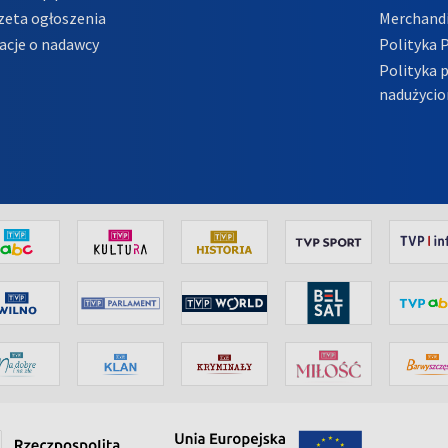
zeta ogłoszenia
Merchandi
acje o nadawcy
Polityka 
Polityka 
nadużycio