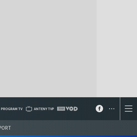
...
PROGRAM TV
ANTENY TVP
PORT