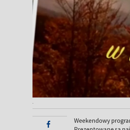
.
Weekendowy program 
Prezentowane są naj