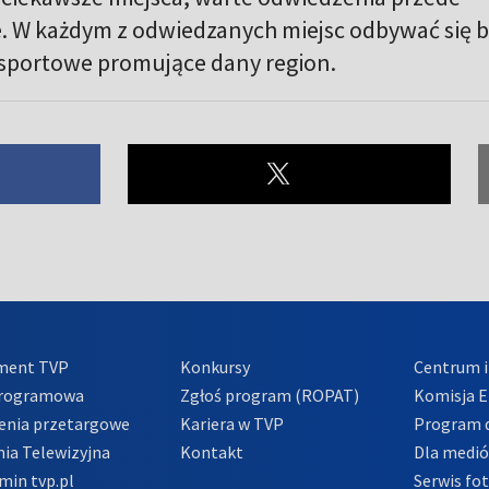
. W każdym z odwiedzanych miejsc odbywać się 
 sportowe promujące dany region.
ment TVP
Konkursy
Centrum i
Programowa
Zgłoś program (ROPAT)
Komisja E
enia przetargowe
Kariera w TVP
Program d
ia Telewizyjna
Kontakt
Dla medi
min tvp.pl
Serwis fo