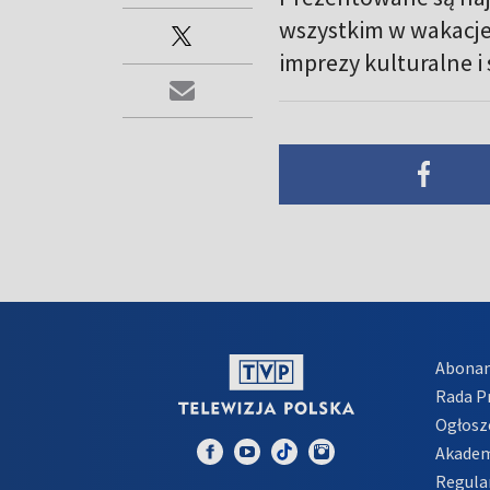
wszystkim w wakacje
imprezy kulturalne i
Abona
Rada 
Ogłosz
Akadem
Regula