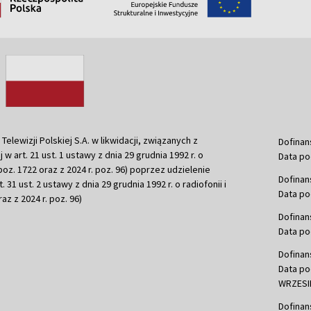
ewizji Polskiej S.A. w likwidacji, związanych z
Dofinan
j w art. 21 ust. 1 ustawy z dnia 29 grudnia 1992 r. o
Data po
r. poz. 1722 oraz z 2024 r. poz. 96) poprzez udzielenie
Dofinan
 31 ust. 2 ustawy z dnia 29 grudnia 1992 r. o radiofonii i
Data po
raz z 2024 r. poz. 96)
Dofinan
Data po
Dofinan
Data po
WRZESIE
Dofinan