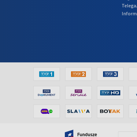
Telega
Inform