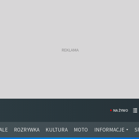
NA ŻYWO
ALE
ROZRYWKA
KULTURA
MOTO
INFORMACJE
S