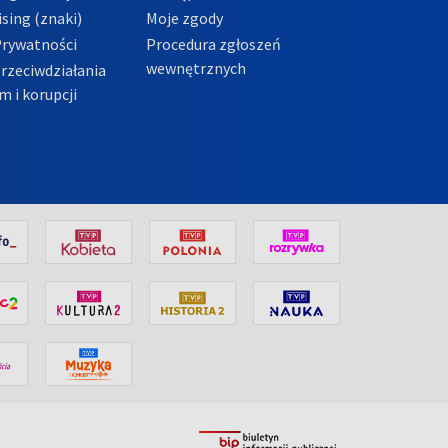
sing (znaki)
Moje zgody
Prywatności
Procedura zgłoszeń
wewnętrznych
przeciwdziałania
m i korupcji