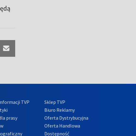
będą
nformacji TVP
Sklep TVP
tyki
Biuro Reklamy
la prasy
Oferta Dystrybucyjna
ów
Oferta Handlowa
tograficzny
Dostępność