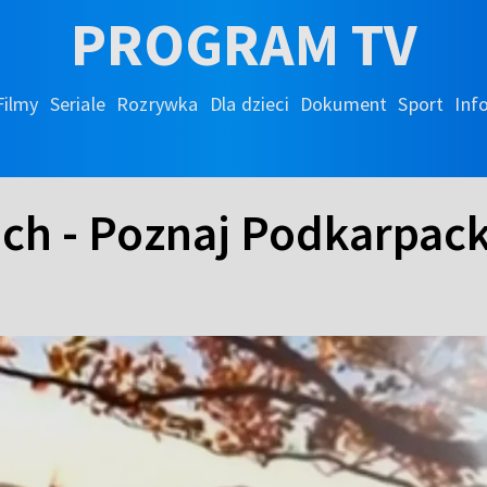
PROGRAM TV
Filmy
Seriale
Rozrywka
Dla dzieci
Dokument
Sport
Inf
ch - Poznaj Podkarpack