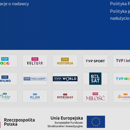
acje o nadawcy
Polityka 
Polityka 
nadużycio