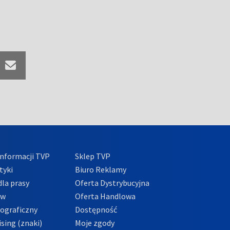
nformacji TVP
Sklep TVP
tyki
Biuro Reklamy
la prasy
Oferta Dystrybucyjna
ów
Oferta Handlowa
tograficzny
Dostępność
sing (znaki)
Moje zgody