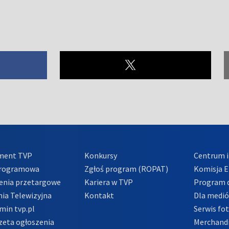
ment TVP
Konkursy
Centrum i
Programowa
Zgłoś program (ROPAT)
Komisja E
enia przetargowe
Kariera w TVP
Program d
ia Telewizyjna
Kontakt
Dla medi
min tvp.pl
Serwis fo
zeta ogłoszenia
Merchandi