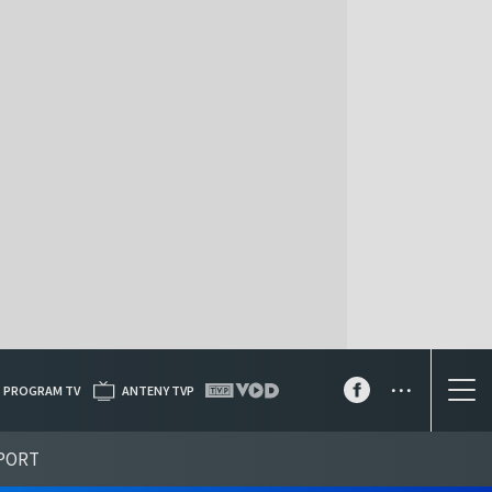
...
PROGRAM TV
ANTENY TVP
PORT