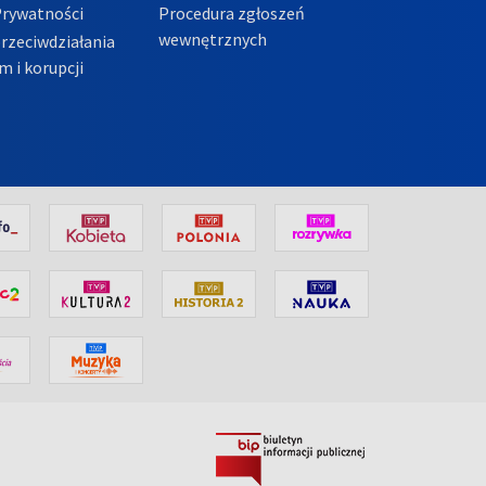
Prywatności
Procedura zgłoszeń
wewnętrznych
przeciwdziałania
m i korupcji