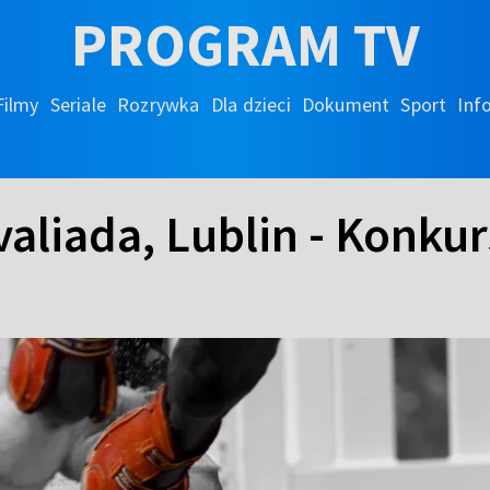
PROGRAM TV
Filmy
Seriale
Rozrywka
Dla dzieci
Dokument
Sport
Inf
aliada, Lublin - Konkur