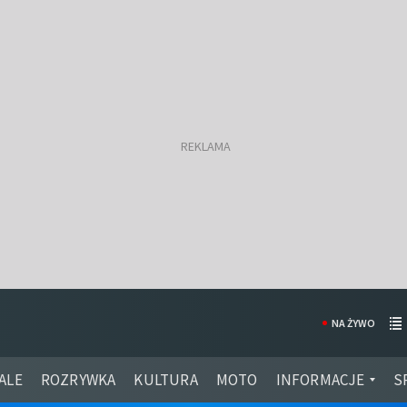
NA ŻYWO
ALE
ROZRYWKA
KULTURA
MOTO
INFORMACJE
S