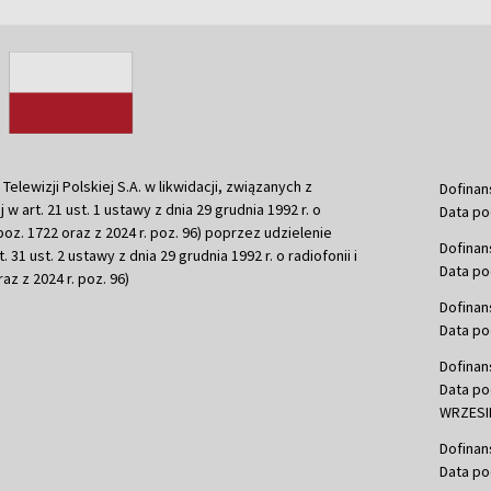
ewizji Polskiej S.A. w likwidacji, związanych z
Dofinan
j w art. 21 ust. 1 ustawy z dnia 29 grudnia 1992 r. o
Data po
r. poz. 1722 oraz z 2024 r. poz. 96) poprzez udzielenie
Dofinan
 31 ust. 2 ustawy z dnia 29 grudnia 1992 r. o radiofonii i
Data po
raz z 2024 r. poz. 96)
Dofinan
Data po
Dofinan
Data po
WRZESIE
Dofinan
Data po