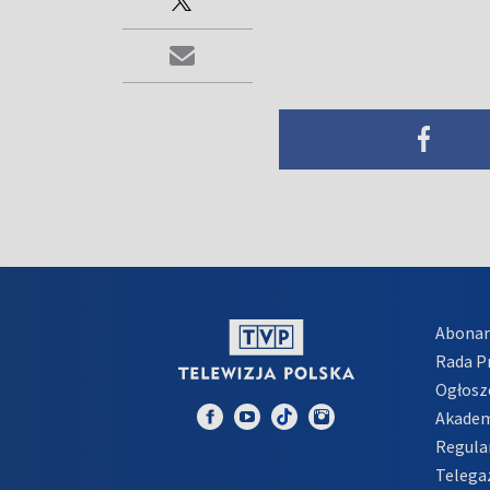
Abona
Rada 
Ogłosz
Akadem
Regula
Telega