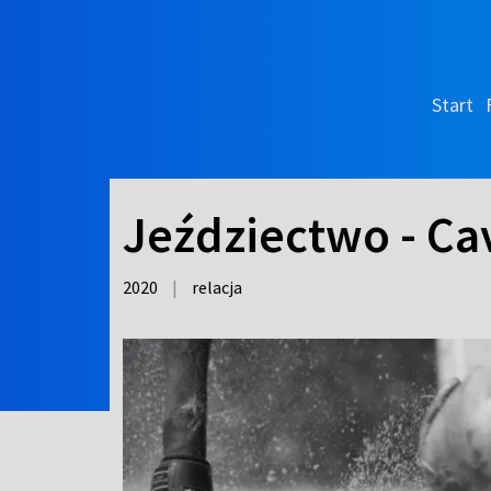
Start
Jeździectwo - Cav
2020
|
relacja