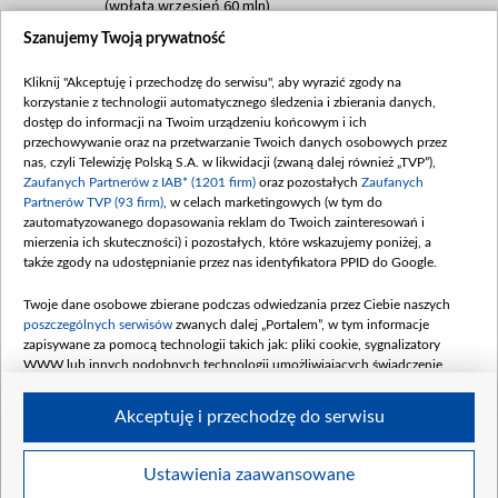
(wpłata wrzesień 60 mln)
Szanujemy Twoją prywatność
Dofinansowanie 635 783 051,21 PLN
Data podpisania umowy: WRZESIEŃ 2025
Kliknij "Akceptuję i przechodzę do serwisu", aby wyrazić zgody na
(wpłata wrzesień 100 mln, październik 350
korzystanie z technologii automatycznego śledzenia i zbierania danych,
mln, listopad 265 mln)
dostęp do informacji na Twoim urządzeniu końcowym i ich
przechowywanie oraz na przetwarzanie Twoich danych osobowych przez
Dofinansowanie 48 862 000,00 PLN
nas, czyli Telewizję Polską S.A. w likwidacji (zwaną dalej również „TVP”),
Data podpisania umowy: GRUDZIEŃ 2025
Zaufanych Partnerów z IAB* (1201 firm)
oraz pozostałych
Zaufanych
(wpłata grudzień 60,548 mln)
Partnerów TVP (93 firm)
, w celach marketingowych (w tym do
zautomatyzowanego dopasowania reklam do Twoich zainteresowań i
Dofinansowanie 900 000 000,00 PLN
mierzenia ich skuteczności) i pozostałych, które wskazujemy poniżej, a
Data podpisania umowy: LUTY 2026 (wpłata
także zgody na udostępnianie przez nas identyfikatora PPID do Google.
26 lutego 80 mln, 4 marca 370 mln,
8
kwiecień 180 mln, 7 maja 180 mln, 8
Twoje dane osobowe zbierane podczas odwiedzania przez Ciebie naszych
czerwca 90 mln)
poszczególnych serwisów
zwanych dalej „Portalem”, w tym informacje
zapisywane za pomocą technologii takich jak: pliki cookie, sygnalizatory
Dofinansowanie 250 000 000,00 PLN
WWW lub innych podobnych technologii umożliwiających świadczenie
Data podpisania umowy LIPIEC 2026 (wpłata
dopasowanych i bezpiecznych usług, personalizację treści oraz reklam,
udostępnianie funkcji mediów społecznościowych oraz analizowanie ruchu
4 sierpnia 250 mln
Akceptuję i przechodzę do serwisu
w Internecie.
Twoje dane osobowe zbierane podczas odwiedzania przez Ciebie
Ustawienia zaawansowane
poszczególnych serwisów
na Portalu, takie jak adresy IP, identyfikatory