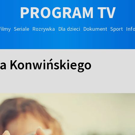
PROGRAM TV
Filmy
Seriale
Rozrywka
Dla dzieci
Dokument
Sport
Inf
ka Konwińskiego