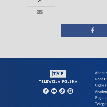
Abona
Rada 
Ogłosz
Akadem
Regula
Telega