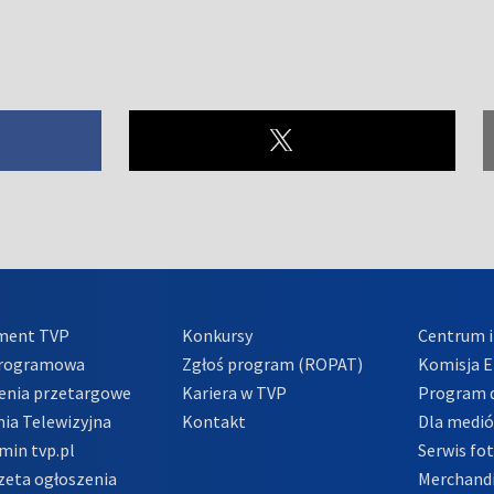
ment TVP
Konkursy
Centrum i
Programowa
Zgłoś program (ROPAT)
Komisja E
enia przetargowe
Kariera w TVP
Program d
ia Telewizyjna
Kontakt
Dla medi
min tvp.pl
Serwis fo
zeta ogłoszenia
Merchandi