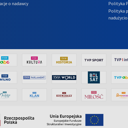
acje o nadawcy
Polityka 
Polityka 
nadużycio