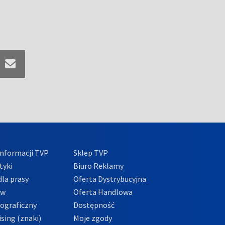
nformacji TVP
Sklep TVP
tyki
Biuro Reklamy
la prasy
Oferta Dystrybucyjna
ów
Oferta Handlowa
tograficzny
Dostępność
sing (znaki)
Moje zgody