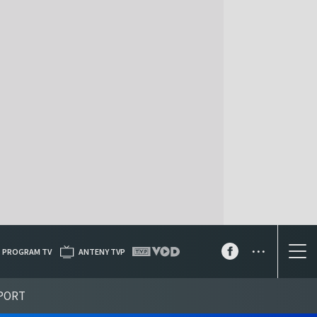
...
PROGRAM TV
ANTENY TVP
PORT