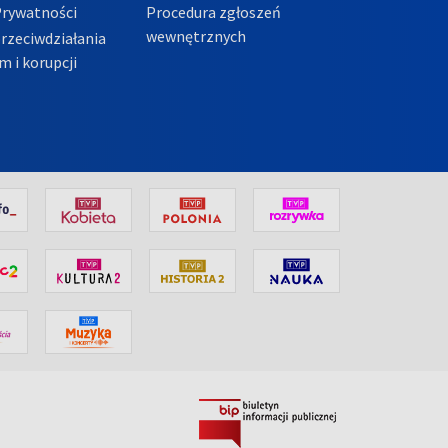
Prywatności
Procedura zgłoszeń
wewnętrznych
przeciwdziałania
m i korupcji