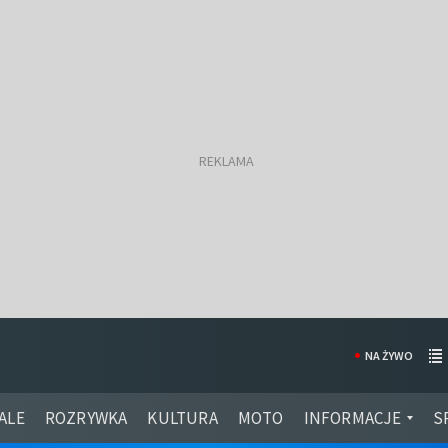
NA ŻYWO
ALE
ROZRYWKA
KULTURA
MOTO
INFORMACJE
S