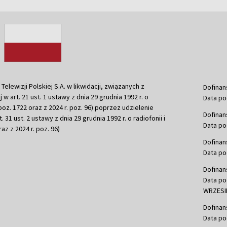
ewizji Polskiej S.A. w likwidacji, związanych z
Dofinan
j w art. 21 ust. 1 ustawy z dnia 29 grudnia 1992 r. o
Data po
r. poz. 1722 oraz z 2024 r. poz. 96) poprzez udzielenie
Dofinan
 31 ust. 2 ustawy z dnia 29 grudnia 1992 r. o radiofonii i
Data po
raz z 2024 r. poz. 96)
Dofinan
Data po
Dofinan
Data po
WRZESIE
Dofinan
Data po