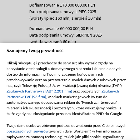
Dofinansowanie 170 000 000,00 PLN
Data podpisania umowy: LIPIEC 2025
(wpłaty lipiec 160 mln, sierpień 10 mln)
Dofinansowanie 60 000 000,00 PLN
Data podpisania umowy: SIERPIEŃ 2025
(wpłata wrzesień 60 mln)
Szanujemy Twoją prywatność
Dofinansowanie 635 783 051,21 PLN
Data podpisania umowy: WRZESIEŃ 2025
Kliknij "Akceptuję i przechodzę do serwisu", aby wyrazić zgody na
(wpłata wrzesień 100 mln, październik 350
korzystanie z technologii automatycznego śledzenia i zbierania danych,
mln, listopad 265 mln)
dostęp do informacji na Twoim urządzeniu końcowym i ich
przechowywanie oraz na przetwarzanie Twoich danych osobowych przez
Dofinansowanie 48 862 000,00 PLN
nas, czyli Telewizję Polską S.A. w likwidacji (zwaną dalej również „TVP”),
Data podpisania umowy: GRUDZIEŃ 2025
Zaufanych Partnerów z IAB* (1201 firm)
oraz pozostałych
Zaufanych
(wpłata grudzień 60,548 mln)
Partnerów TVP (93 firm)
, w celach marketingowych (w tym do
zautomatyzowanego dopasowania reklam do Twoich zainteresowań i
Dofinansowanie 900 000 000,00 PLN
mierzenia ich skuteczności) i pozostałych, które wskazujemy poniżej, a
Data podpisania umowy: LUTY 2026 (wpłata
także zgody na udostępnianie przez nas identyfikatora PPID do Google.
26 lutego 80 mln, 4 marca 370 mln,
8
kwiecień 180 mln, 7 maja 180 mln, 8
Twoje dane osobowe zbierane podczas odwiedzania przez Ciebie naszych
czerwca 90 mln)
poszczególnych serwisów
zwanych dalej „Portalem”, w tym informacje
zapisywane za pomocą technologii takich jak: pliki cookie, sygnalizatory