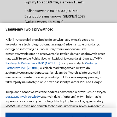
(wpłaty lipiec 160 mln, sierpień 10 mln)
Dofinansowanie 60 000 000,00 PLN
Data podpisania umowy: SIERPIEŃ 2025
(wpłata wrzesień 60 mln)
Szanujemy Twoją prywatność
Dofinansowanie 635 783 051,21 PLN
Data podpisania umowy: WRZESIEŃ 2025
Kliknij "Akceptuję i przechodzę do serwisu", aby wyrazić zgody na
(wpłata wrzesień 100 mln, październik 350
korzystanie z technologii automatycznego śledzenia i zbierania danych,
mln, listopad 265 mln)
dostęp do informacji na Twoim urządzeniu końcowym i ich
przechowywanie oraz na przetwarzanie Twoich danych osobowych przez
Dofinansowanie 48 862 000,00 PLN
nas, czyli Telewizję Polską S.A. w likwidacji (zwaną dalej również „TVP”),
Data podpisania umowy: GRUDZIEŃ 2025
Zaufanych Partnerów z IAB* (1201 firm)
oraz pozostałych
Zaufanych
(wpłata grudzień 60,548 mln)
Partnerów TVP (93 firm)
, w celach marketingowych (w tym do
zautomatyzowanego dopasowania reklam do Twoich zainteresowań i
Dofinansowanie 900 000 000,00 PLN
mierzenia ich skuteczności) i pozostałych, które wskazujemy poniżej, a
Data podpisania umowy: LUTY 2026 (wpłata
także zgody na udostępnianie przez nas identyfikatora PPID do Google.
26 lutego 80 mln, 4 marca 370 mln,
8
kwiecień 180 mln, 7 maja 180 mln, 8
Twoje dane osobowe zbierane podczas odwiedzania przez Ciebie naszych
czerwca 90 mln)
poszczególnych serwisów
zwanych dalej „Portalem”, w tym informacje
zapisywane za pomocą technologii takich jak: pliki cookie, sygnalizatory
Dofinansowanie 250 000 000,00 PLN
WWW lub innych podobnych technologii umożliwiających świadczenie
Data podpisania umowy LIPIEC 2026 (wpłata
dopasowanych i bezpiecznych usług, personalizację treści oraz reklam,
udostępnianie funkcji mediów społecznościowych oraz analizowanie ruchu
4 sierpnia 250 mln