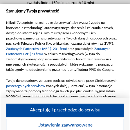
(wpłaty lipiec 160 mln, sierpień 10 mln)
Szanujemy Twoją prywatność
Dofinansowanie 60 000 000,00 PLN
Data podpisania umowy: SIERPIEŃ 2025
Kliknij "Akceptuję i przechodzę do serwisu", aby wyrazić zgody na
(wpłata wrzesień 60 mln)
korzystanie z technologii automatycznego śledzenia i zbierania danych,
Dofinansowanie 635 783 051,21 PLN
dostęp do informacji na Twoim urządzeniu końcowym i ich
przechowywanie oraz na przetwarzanie Twoich danych osobowych przez
Data podpisania umowy: WRZESIEŃ 2025
nas, czyli Telewizję Polską S.A. w likwidacji (zwaną dalej również „TVP”),
(wpłata wrzesień 100 mln, październik 350
Zaufanych Partnerów z IAB* (1201 firm)
oraz pozostałych
Zaufanych
mln, listopad 265 mln)
Partnerów TVP (93 firm)
, w celach marketingowych (w tym do
zautomatyzowanego dopasowania reklam do Twoich zainteresowań i
Dofinansowanie 48 862 000,00 PLN
mierzenia ich skuteczności) i pozostałych, które wskazujemy poniżej, a
Data podpisania umowy: GRUDZIEŃ 2025
także zgody na udostępnianie przez nas identyfikatora PPID do Google.
(wpłata grudzień 60,548 mln)
Twoje dane osobowe zbierane podczas odwiedzania przez Ciebie naszych
Dofinansowanie 900 000 000,00 PLN
poszczególnych serwisów
zwanych dalej „Portalem”, w tym informacje
Data podpisania umowy: LUTY 2026 (wpłata
zapisywane za pomocą technologii takich jak: pliki cookie, sygnalizatory
26 lutego 80 mln, 4 marca 370 mln,
8
WWW lub innych podobnych technologii umożliwiających świadczenie
kwiecień 180 mln, 7 maja 180 mln, 8
dopasowanych i bezpiecznych usług, personalizację treści oraz reklam,
udostępnianie funkcji mediów społecznościowych oraz analizowanie ruchu
czerwca 90 mln)
Akceptuję i przechodzę do serwisu
w Internecie.
Twoje dane osobowe zbierane podczas odwiedzania przez Ciebie
Ustawienia zaawansowane
poszczególnych serwisów
na Portalu, takie jak adresy IP, identyfikatory