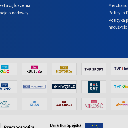
zeta ogłoszenia
Merchandi
acje o nadawcy
Polityka 
Polityka 
nadużycio