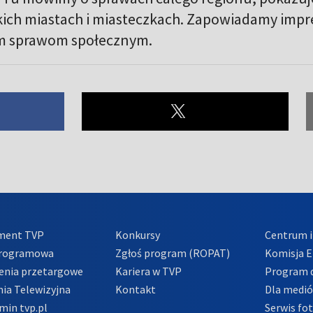
skich miastach i miasteczkach. Zapowiadamy impre
m sprawom społecznym.
ment TVP
Konkursy
Centrum i
Programowa
Zgłoś program (ROPAT)
Komisja E
enia przetargowe
Kariera w TVP
Program d
ia Telewizyjna
Kontakt
Dla medi
min tvp.pl
Serwis fo