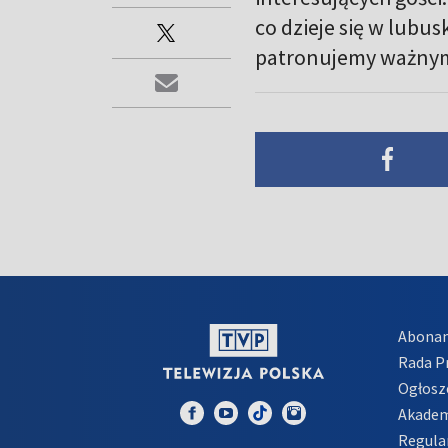
co dzieje się w lubu
patronujemy ważny
Abona
Rada 
Ogłosz
Akadem
Regula