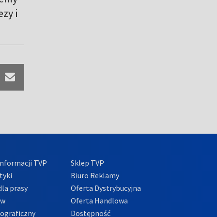
zy i
nformacji TVP
Sklep TVP
tyki
Biuro Reklamy
la prasy
Oferta Dystrybucyjna
ów
Oferta Handlowa
tograficzny
Dostępność