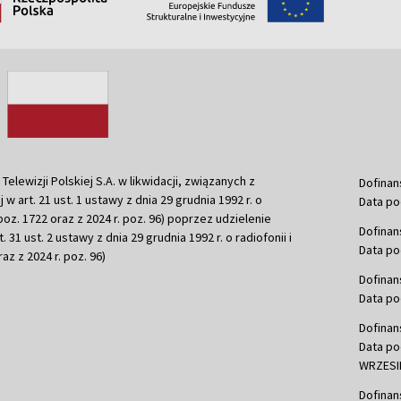
ewizji Polskiej S.A. w likwidacji, związanych z
Dofinan
j w art. 21 ust. 1 ustawy z dnia 29 grudnia 1992 r. o
Data po
r. poz. 1722 oraz z 2024 r. poz. 96) poprzez udzielenie
Dofinan
 31 ust. 2 ustawy z dnia 29 grudnia 1992 r. o radiofonii i
Data po
raz z 2024 r. poz. 96)
Dofinan
Data po
Dofinan
Data po
WRZESIE
Dofinan