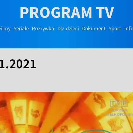
PROGRAM TV
Filmy
Seriale
Rozrywka
Dla dzieci
Dokument
Sport
Inf
1.2021