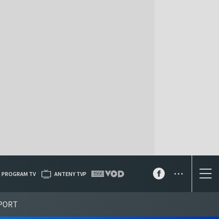
...
PROGRAM TV
ANTENY TVP
PORT