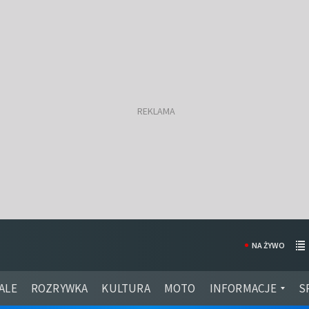
NA ŻYWO
ALE
ROZRYWKA
KULTURA
MOTO
INFORMACJE
S