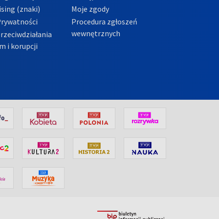
sing (znaki)
Moje zgody
Prywatności
Procedura zgłoszeń
wewnętrznych
przeciwdziałania
m i korupcji