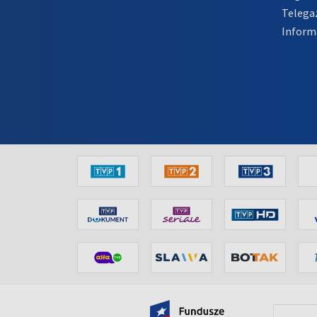
Telega
Inform