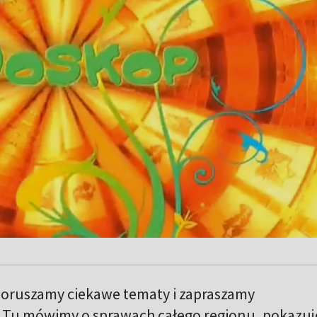
oruszamy ciekawe tematy i zapraszamy
i. Tu mówimy o sprawach całego regionu, pokazu