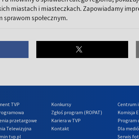
skich miastach i miasteczkach. Zapowiadamy impre
m sprawom społecznym.
ment TVP
Konkursy
Centrum i
Programowa
Zgłoś program (ROPAT)
Komisja E
enia przetargowe
Kariera w TVP
Program d
ia Telewizyjna
Kontakt
Dla medi
min tvp.pl
Serwis fo