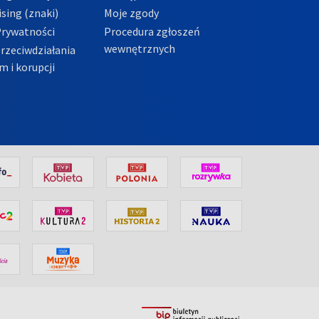
sing (znaki)
Moje zgody
Prywatności
Procedura zgłoszeń
wewnętrznych
przeciwdziałania
m i korupcji