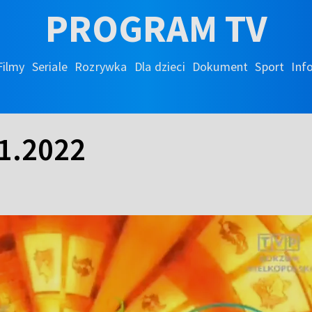
PROGRAM TV
Filmy
Seriale
Rozrywka
Dla dzieci
Dokument
Sport
Inf
1.2022