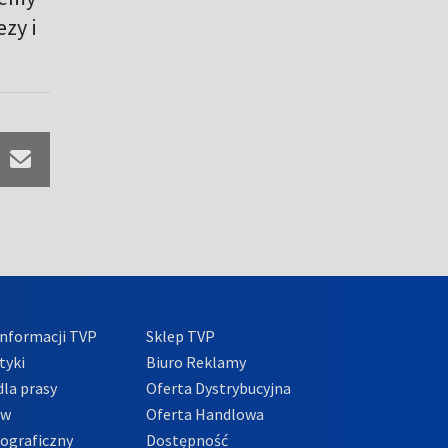
zy i
nformacji TVP
Sklep TVP
tyki
Biuro Reklamy
la prasy
Oferta Dystrybucyjna
ów
Oferta Handlowa
tograficzny
Dostępność