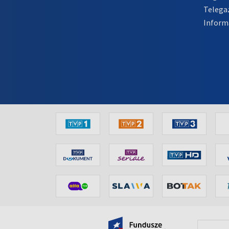
Telega
Inform