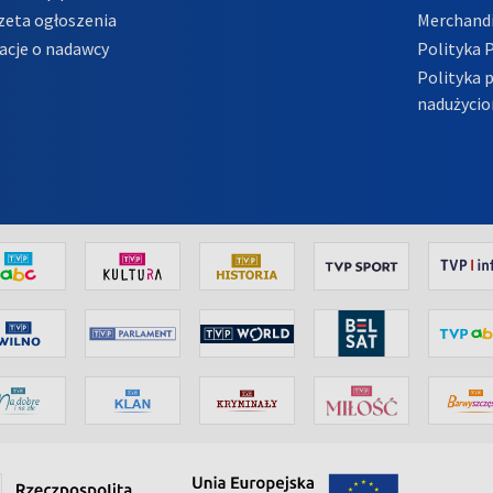
zeta ogłoszenia
Merchandi
acje o nadawcy
Polityka 
Polityka 
nadużycio