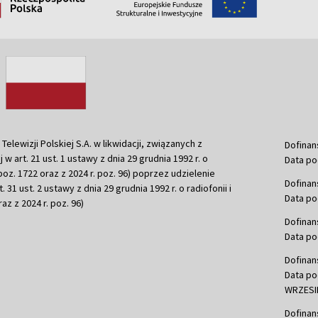
ewizji Polskiej S.A. w likwidacji, związanych z
Dofinan
j w art. 21 ust. 1 ustawy z dnia 29 grudnia 1992 r. o
Data po
r. poz. 1722 oraz z 2024 r. poz. 96) poprzez udzielenie
Dofinan
 31 ust. 2 ustawy z dnia 29 grudnia 1992 r. o radiofonii i
Data po
raz z 2024 r. poz. 96)
Dofinan
Data po
Dofinan
Data po
WRZESIE
Dofinan