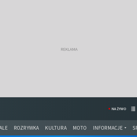
NA ŻYWO
ALE
ROZRYWKA
KULTURA
MOTO
INFORMACJE
S