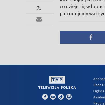
co dzieje się w lubu
patronujemy ważny
Abona
Rada 
Ogłosz
Akadem
Regula