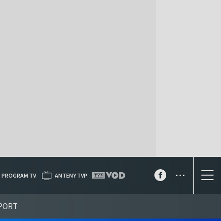
...
PROGRAM TV
ANTENY TVP
PORT