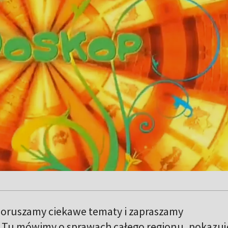
oruszamy ciekawe tematy i zapraszamy
i. Tu mówimy o sprawach całego regionu, pokazu