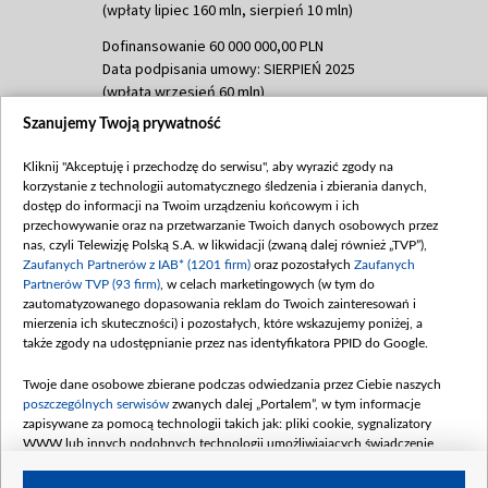
(wpłaty lipiec 160 mln, sierpień 10 mln)
Dofinansowanie 60 000 000,00 PLN
Data podpisania umowy: SIERPIEŃ 2025
(wpłata wrzesień 60 mln)
Szanujemy Twoją prywatność
Dofinansowanie 635 783 051,21 PLN
Data podpisania umowy: WRZESIEŃ 2025
Kliknij "Akceptuję i przechodzę do serwisu", aby wyrazić zgody na
(wpłata wrzesień 100 mln, październik 350
korzystanie z technologii automatycznego śledzenia i zbierania danych,
mln, listopad 265 mln)
dostęp do informacji na Twoim urządzeniu końcowym i ich
przechowywanie oraz na przetwarzanie Twoich danych osobowych przez
Dofinansowanie 48 862 000,00 PLN
nas, czyli Telewizję Polską S.A. w likwidacji (zwaną dalej również „TVP”),
Data podpisania umowy: GRUDZIEŃ 2025
Zaufanych Partnerów z IAB* (1201 firm)
oraz pozostałych
Zaufanych
(wpłata grudzień 60,548 mln)
Partnerów TVP (93 firm)
, w celach marketingowych (w tym do
zautomatyzowanego dopasowania reklam do Twoich zainteresowań i
Dofinansowanie 900 000 000,00 PLN
mierzenia ich skuteczności) i pozostałych, które wskazujemy poniżej, a
Data podpisania umowy: LUTY 2026 (wpłata
także zgody na udostępnianie przez nas identyfikatora PPID do Google.
26 lutego 80 mln, 4 marca 370 mln,
8
kwiecień 180 mln, 7 maja 180 mln, 8
Twoje dane osobowe zbierane podczas odwiedzania przez Ciebie naszych
czerwca 90 mln)
poszczególnych serwisów
zwanych dalej „Portalem”, w tym informacje
zapisywane za pomocą technologii takich jak: pliki cookie, sygnalizatory
Dofinansowanie 250 000 000,00 PLN
WWW lub innych podobnych technologii umożliwiających świadczenie
Data podpisania umowy LIPIEC 2026 (wpłata
dopasowanych i bezpiecznych usług, personalizację treści oraz reklam,
udostępnianie funkcji mediów społecznościowych oraz analizowanie ruchu
4 sierpnia 250 mln