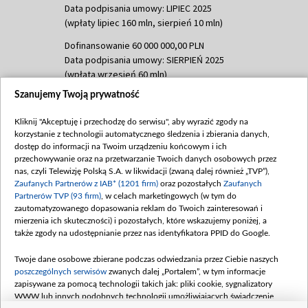
Data podpisania umowy: LIPIEC 2025
(wpłaty lipiec 160 mln, sierpień 10 mln)
Dofinansowanie 60 000 000,00 PLN
Data podpisania umowy: SIERPIEŃ 2025
(wpłata wrzesień 60 mln)
Szanujemy Twoją prywatność
Dofinansowanie 635 783 051,21 PLN
Data podpisania umowy: WRZESIEŃ 2025
Kliknij "Akceptuję i przechodzę do serwisu", aby wyrazić zgody na
(wpłata wrzesień 100 mln, październik 350
korzystanie z technologii automatycznego śledzenia i zbierania danych,
mln, listopad 265 mln)
dostęp do informacji na Twoim urządzeniu końcowym i ich
przechowywanie oraz na przetwarzanie Twoich danych osobowych przez
Dofinansowanie 48 862 000,00 PLN
nas, czyli Telewizję Polską S.A. w likwidacji (zwaną dalej również „TVP”),
Data podpisania umowy: GRUDZIEŃ 2025
Zaufanych Partnerów z IAB* (1201 firm)
oraz pozostałych
Zaufanych
(wpłata grudzień 60,548 mln)
Partnerów TVP (93 firm)
, w celach marketingowych (w tym do
zautomatyzowanego dopasowania reklam do Twoich zainteresowań i
Dofinansowanie 900 000 000,00 PLN
mierzenia ich skuteczności) i pozostałych, które wskazujemy poniżej, a
Data podpisania umowy: LUTY 2026 (wpłata
także zgody na udostępnianie przez nas identyfikatora PPID do Google.
26 lutego 80 mln, 4 marca 370 mln,
8
kwiecień 180 mln, 7 maja 180 mln, 8
Twoje dane osobowe zbierane podczas odwiedzania przez Ciebie naszych
czerwca 90 mln)
poszczególnych serwisów
zwanych dalej „Portalem”, w tym informacje
zapisywane za pomocą technologii takich jak: pliki cookie, sygnalizatory
Dofinansowanie 250 000 000,00 PLN
WWW lub innych podobnych technologii umożliwiających świadczenie