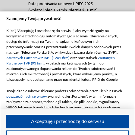
Data podpisania umowy: LIPIEC 2025
(wpłaty lipiec 160 mln, sierpień 10 mln)
Szanujemy Twoją prywatność
Dofinansowanie 60 000 000,00 PLN
Data podpisania umowy: SIERPIEŃ 2025
Kliknij "Akceptuję i przechodzę do serwisu", aby wyrazić zgody na
(wpłata wrzesień 60 mln)
korzystanie z technologii automatycznego śledzenia i zbierania danych,
Dofinansowanie 635 783 051,21 PLN
dostęp do informacji na Twoim urządzeniu końcowym i ich
przechowywanie oraz na przetwarzanie Twoich danych osobowych przez
Data podpisania umowy: WRZESIEŃ 2025
nas, czyli Telewizję Polską S.A. w likwidacji (zwaną dalej również „TVP”),
(wpłata wrzesień 100 mln, październik 350
Zaufanych Partnerów z IAB* (1201 firm)
oraz pozostałych
Zaufanych
mln, listopad 265 mln)
Partnerów TVP (93 firm)
, w celach marketingowych (w tym do
zautomatyzowanego dopasowania reklam do Twoich zainteresowań i
Dofinansowanie 48 862 000,00 PLN
mierzenia ich skuteczności) i pozostałych, które wskazujemy poniżej, a
Data podpisania umowy: GRUDZIEŃ 2025
także zgody na udostępnianie przez nas identyfikatora PPID do Google.
(wpłata grudzień 60,548 mln)
Twoje dane osobowe zbierane podczas odwiedzania przez Ciebie naszych
Dofinansowanie 900 000 000,00 PLN
poszczególnych serwisów
zwanych dalej „Portalem”, w tym informacje
Data podpisania umowy: LUTY 2026 (wpłata
zapisywane za pomocą technologii takich jak: pliki cookie, sygnalizatory
26 lutego 80 mln, 4 marca 370 mln,
8
WWW lub innych podobnych technologii umożliwiających świadczenie
kwiecień 180 mln, 7 maja 180 mln, 8
dopasowanych i bezpiecznych usług, personalizację treści oraz reklam,
udostępnianie funkcji mediów społecznościowych oraz analizowanie ruchu
czerwca 90 mln)
Akceptuję i przechodzę do serwisu
w Internecie.