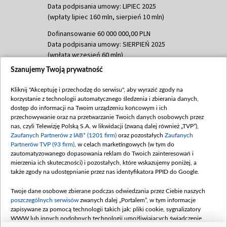
Data podpisania umowy: LIPIEC 2025
(wpłaty lipiec 160 mln, sierpień 10 mln)
Dofinansowanie 60 000 000,00 PLN
Data podpisania umowy: SIERPIEŃ 2025
(wpłata wrzesień 60 mln)
Szanujemy Twoją prywatność
Dofinansowanie 635 783 051,21 PLN
Data podpisania umowy: WRZESIEŃ 2025
Kliknij "Akceptuję i przechodzę do serwisu", aby wyrazić zgody na
(wpłata wrzesień 100 mln, październik 350
korzystanie z technologii automatycznego śledzenia i zbierania danych,
mln, listopad 265 mln)
dostęp do informacji na Twoim urządzeniu końcowym i ich
przechowywanie oraz na przetwarzanie Twoich danych osobowych przez
Dofinansowanie 48 862 000,00 PLN
nas, czyli Telewizję Polską S.A. w likwidacji (zwaną dalej również „TVP”),
Data podpisania umowy: GRUDZIEŃ 2025
Zaufanych Partnerów z IAB* (1201 firm)
oraz pozostałych
Zaufanych
(wpłata grudzień 60,548 mln)
Partnerów TVP (93 firm)
, w celach marketingowych (w tym do
zautomatyzowanego dopasowania reklam do Twoich zainteresowań i
Dofinansowanie 900 000 000,00 PLN
mierzenia ich skuteczności) i pozostałych, które wskazujemy poniżej, a
Data podpisania umowy: LUTY 2026 (wpłata
także zgody na udostępnianie przez nas identyfikatora PPID do Google.
26 lutego 80 mln, 4 marca 370 mln,
8
kwiecień 180 mln, 7 maja 180 mln, 8
Twoje dane osobowe zbierane podczas odwiedzania przez Ciebie naszych
czerwca 90 mln)
poszczególnych serwisów
zwanych dalej „Portalem”, w tym informacje
zapisywane za pomocą technologii takich jak: pliki cookie, sygnalizatory
Dofinansowanie 250 000 000,00 PLN
WWW lub innych podobnych technologii umożliwiających świadczenie