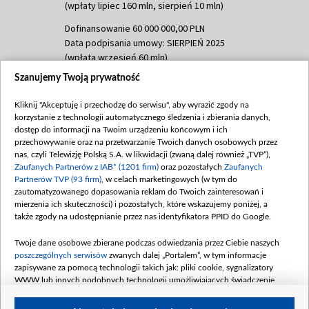
(wpłaty lipiec 160 mln, sierpień 10 mln)
Dofinansowanie 60 000 000,00 PLN
Data podpisania umowy: SIERPIEŃ 2025
(wpłata wrzesień 60 mln)
Szanujemy Twoją prywatność
Dofinansowanie 635 783 051,21 PLN
Data podpisania umowy: WRZESIEŃ 2025
Kliknij "Akceptuję i przechodzę do serwisu", aby wyrazić zgody na
(wpłata wrzesień 100 mln, październik 350
korzystanie z technologii automatycznego śledzenia i zbierania danych,
mln, listopad 265 mln)
dostęp do informacji na Twoim urządzeniu końcowym i ich
przechowywanie oraz na przetwarzanie Twoich danych osobowych przez
Dofinansowanie 48 862 000,00 PLN
nas, czyli Telewizję Polską S.A. w likwidacji (zwaną dalej również „TVP”),
Data podpisania umowy: GRUDZIEŃ 2025
Zaufanych Partnerów z IAB* (1201 firm)
oraz pozostałych
Zaufanych
(wpłata grudzień 60,548 mln)
Partnerów TVP (93 firm)
, w celach marketingowych (w tym do
zautomatyzowanego dopasowania reklam do Twoich zainteresowań i
Dofinansowanie 900 000 000,00 PLN
mierzenia ich skuteczności) i pozostałych, które wskazujemy poniżej, a
Data podpisania umowy: LUTY 2026 (wpłata
także zgody na udostępnianie przez nas identyfikatora PPID do Google.
26 lutego 80 mln, 4 marca 370 mln,
8
kwiecień 180 mln, 7 maja 180 mln, 8
Twoje dane osobowe zbierane podczas odwiedzania przez Ciebie naszych
czerwca 90 mln)
poszczególnych serwisów
zwanych dalej „Portalem”, w tym informacje
zapisywane za pomocą technologii takich jak: pliki cookie, sygnalizatory
Dofinansowanie 250 000 000,00 PLN
WWW lub innych podobnych technologii umożliwiających świadczenie
Data podpisania umowy LIPIEC 2026 (wpłata
dopasowanych i bezpiecznych usług, personalizację treści oraz reklam,
udostępnianie funkcji mediów społecznościowych oraz analizowanie ruchu
4 sierpnia 250 mln