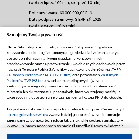
(wpłaty lipiec 160 mln, sierpień 10 mln)
Dofinansowanie 60 000 000,00 PLN
Data podpisania umowy: SIERPIEŃ 2025
(wpłata wrzesień 60 mln)
Szanujemy Twoją prywatność
Dofinansowanie 635 783 051,21 PLN
Data podpisania umowy: WRZESIEŃ 2025
Kliknij "Akceptuję i przechodzę do serwisu", aby wyrazić zgody na
(wpłata wrzesień 100 mln, październik 350
korzystanie z technologii automatycznego śledzenia i zbierania danych,
mln, listopad 265 mln)
dostęp do informacji na Twoim urządzeniu końcowym i ich
przechowywanie oraz na przetwarzanie Twoich danych osobowych przez
Dofinansowanie 48 862 000,00 PLN
nas, czyli Telewizję Polską S.A. w likwidacji (zwaną dalej również „TVP”),
Data podpisania umowy: GRUDZIEŃ 2025
Zaufanych Partnerów z IAB* (1201 firm)
oraz pozostałych
Zaufanych
(wpłata grudzień 60,548 mln)
Partnerów TVP (93 firm)
, w celach marketingowych (w tym do
zautomatyzowanego dopasowania reklam do Twoich zainteresowań i
Dofinansowanie 900 000 000,00 PLN
mierzenia ich skuteczności) i pozostałych, które wskazujemy poniżej, a
Data podpisania umowy: LUTY 2026 (wpłata
także zgody na udostępnianie przez nas identyfikatora PPID do Google.
26 lutego 80 mln, 4 marca 370 mln,
8
kwiecień 180 mln, 7 maja 180 mln, 8
Twoje dane osobowe zbierane podczas odwiedzania przez Ciebie naszych
czerwca 90 mln)
poszczególnych serwisów
zwanych dalej „Portalem”, w tym informacje
zapisywane za pomocą technologii takich jak: pliki cookie, sygnalizatory
Dofinansowanie 250 000 000,00 PLN
WWW lub innych podobnych technologii umożliwiających świadczenie
Data podpisania umowy LIPIEC 2026 (wpłata
dopasowanych i bezpiecznych usług, personalizację treści oraz reklam,
udostępnianie funkcji mediów społecznościowych oraz analizowanie ruchu
4 sierpnia 250 mln