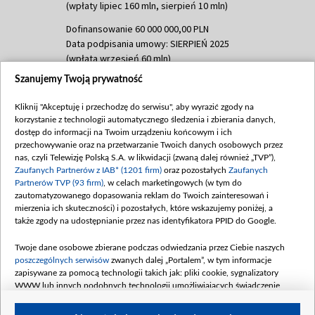
(wpłaty lipiec 160 mln, sierpień 10 mln)
Dofinansowanie 60 000 000,00 PLN
Data podpisania umowy: SIERPIEŃ 2025
(wpłata wrzesień 60 mln)
Szanujemy Twoją prywatność
Dofinansowanie 635 783 051,21 PLN
Data podpisania umowy: WRZESIEŃ 2025
Kliknij "Akceptuję i przechodzę do serwisu", aby wyrazić zgody na
(wpłata wrzesień 100 mln, październik 350
korzystanie z technologii automatycznego śledzenia i zbierania danych,
mln, listopad 265 mln)
dostęp do informacji na Twoim urządzeniu końcowym i ich
przechowywanie oraz na przetwarzanie Twoich danych osobowych przez
Dofinansowanie 48 862 000,00 PLN
nas, czyli Telewizję Polską S.A. w likwidacji (zwaną dalej również „TVP”),
Data podpisania umowy: GRUDZIEŃ 2025
Zaufanych Partnerów z IAB* (1201 firm)
oraz pozostałych
Zaufanych
(wpłata grudzień 60,548 mln)
Partnerów TVP (93 firm)
, w celach marketingowych (w tym do
zautomatyzowanego dopasowania reklam do Twoich zainteresowań i
Dofinansowanie 900 000 000,00 PLN
mierzenia ich skuteczności) i pozostałych, które wskazujemy poniżej, a
Data podpisania umowy: LUTY 2026 (wpłata
także zgody na udostępnianie przez nas identyfikatora PPID do Google.
26 lutego 80 mln, 4 marca 370 mln,
8
kwiecień 180 mln, 7 maja 180 mln, 8
Twoje dane osobowe zbierane podczas odwiedzania przez Ciebie naszych
czerwca 90 mln)
poszczególnych serwisów
zwanych dalej „Portalem”, w tym informacje
zapisywane za pomocą technologii takich jak: pliki cookie, sygnalizatory
Dofinansowanie 250 000 000,00 PLN
WWW lub innych podobnych technologii umożliwiających świadczenie
Data podpisania umowy LIPIEC 2026 (wpłata
dopasowanych i bezpiecznych usług, personalizację treści oraz reklam,
udostępnianie funkcji mediów społecznościowych oraz analizowanie ruchu
4 sierpnia 250 mln