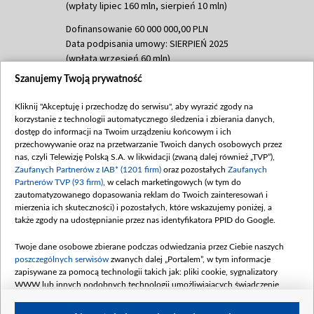
(wpłaty lipiec 160 mln, sierpień 10 mln)
Dofinansowanie 60 000 000,00 PLN
Data podpisania umowy: SIERPIEŃ 2025
(wpłata wrzesień 60 mln)
Szanujemy Twoją prywatność
Dofinansowanie 635 783 051,21 PLN
Data podpisania umowy: WRZESIEŃ 2025
Kliknij "Akceptuję i przechodzę do serwisu", aby wyrazić zgody na
(wpłata wrzesień 100 mln, październik 350
korzystanie z technologii automatycznego śledzenia i zbierania danych,
mln, listopad 265 mln)
dostęp do informacji na Twoim urządzeniu końcowym i ich
przechowywanie oraz na przetwarzanie Twoich danych osobowych przez
Dofinansowanie 48 862 000,00 PLN
nas, czyli Telewizję Polską S.A. w likwidacji (zwaną dalej również „TVP”),
Data podpisania umowy: GRUDZIEŃ 2025
Zaufanych Partnerów z IAB* (1201 firm)
oraz pozostałych
Zaufanych
(wpłata grudzień 60,548 mln)
Partnerów TVP (93 firm)
, w celach marketingowych (w tym do
zautomatyzowanego dopasowania reklam do Twoich zainteresowań i
Dofinansowanie 900 000 000,00 PLN
mierzenia ich skuteczności) i pozostałych, które wskazujemy poniżej, a
Data podpisania umowy: LUTY 2026 (wpłata
także zgody na udostępnianie przez nas identyfikatora PPID do Google.
26 lutego 80 mln, 4 marca 370 mln,
8
kwiecień 180 mln, 7 maja 180 mln, 8
Twoje dane osobowe zbierane podczas odwiedzania przez Ciebie naszych
czerwca 90 mln)
poszczególnych serwisów
zwanych dalej „Portalem”, w tym informacje
zapisywane za pomocą technologii takich jak: pliki cookie, sygnalizatory
Dofinansowanie 250 000 000,00 PLN
WWW lub innych podobnych technologii umożliwiających świadczenie
Data podpisania umowy LIPIEC 2026 (wpłata
dopasowanych i bezpiecznych usług, personalizację treści oraz reklam,
udostępnianie funkcji mediów społecznościowych oraz analizowanie ruchu
4 sierpnia 250 mln