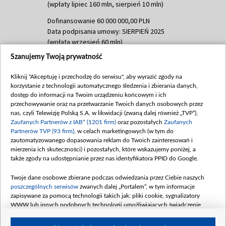
(wpłaty lipiec 160 mln, sierpień 10 mln)
Dofinansowanie 60 000 000,00 PLN
Data podpisania umowy: SIERPIEŃ 2025
(wpłata wrzesień 60 mln)
Szanujemy Twoją prywatność
Dofinansowanie 635 783 051,21 PLN
Data podpisania umowy: WRZESIEŃ 2025
Kliknij "Akceptuję i przechodzę do serwisu", aby wyrazić zgody na
(wpłata wrzesień 100 mln, październik 350
korzystanie z technologii automatycznego śledzenia i zbierania danych,
mln, listopad 265 mln)
dostęp do informacji na Twoim urządzeniu końcowym i ich
przechowywanie oraz na przetwarzanie Twoich danych osobowych przez
Dofinansowanie 48 862 000,00 PLN
nas, czyli Telewizję Polską S.A. w likwidacji (zwaną dalej również „TVP”),
Data podpisania umowy: GRUDZIEŃ 2025
Zaufanych Partnerów z IAB* (1201 firm)
oraz pozostałych
Zaufanych
(wpłata grudzień 60,548 mln)
Partnerów TVP (93 firm)
, w celach marketingowych (w tym do
zautomatyzowanego dopasowania reklam do Twoich zainteresowań i
Dofinansowanie 900 000 000,00 PLN
mierzenia ich skuteczności) i pozostałych, które wskazujemy poniżej, a
Data podpisania umowy: LUTY 2026 (wpłata
także zgody na udostępnianie przez nas identyfikatora PPID do Google.
26 lutego 80 mln, 4 marca 370 mln,
8
kwiecień 180 mln, 7 maja 180 mln, 8
Twoje dane osobowe zbierane podczas odwiedzania przez Ciebie naszych
czerwca 90 mln)
poszczególnych serwisów
zwanych dalej „Portalem”, w tym informacje
zapisywane za pomocą technologii takich jak: pliki cookie, sygnalizatory
Dofinansowanie 250 000 000,00 PLN
WWW lub innych podobnych technologii umożliwiających świadczenie
Data podpisania umowy LIPIEC 2026 (wpłata
dopasowanych i bezpiecznych usług, personalizację treści oraz reklam,
udostępnianie funkcji mediów społecznościowych oraz analizowanie ruchu
4 sierpnia 250 mln