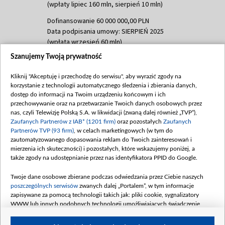
(wpłaty lipiec 160 mln, sierpień 10 mln)
Dofinansowanie 60 000 000,00 PLN
Data podpisania umowy: SIERPIEŃ 2025
(wpłata wrzesień 60 mln)
Szanujemy Twoją prywatność
Dofinansowanie 635 783 051,21 PLN
Data podpisania umowy: WRZESIEŃ 2025
Kliknij "Akceptuję i przechodzę do serwisu", aby wyrazić zgody na
(wpłata wrzesień 100 mln, październik 350
korzystanie z technologii automatycznego śledzenia i zbierania danych,
mln, listopad 265 mln)
dostęp do informacji na Twoim urządzeniu końcowym i ich
przechowywanie oraz na przetwarzanie Twoich danych osobowych przez
Dofinansowanie 48 862 000,00 PLN
nas, czyli Telewizję Polską S.A. w likwidacji (zwaną dalej również „TVP”),
Data podpisania umowy: GRUDZIEŃ 2025
Zaufanych Partnerów z IAB* (1201 firm)
oraz pozostałych
Zaufanych
(wpłata grudzień 60,548 mln)
Partnerów TVP (93 firm)
, w celach marketingowych (w tym do
zautomatyzowanego dopasowania reklam do Twoich zainteresowań i
Dofinansowanie 900 000 000,00 PLN
mierzenia ich skuteczności) i pozostałych, które wskazujemy poniżej, a
Data podpisania umowy: LUTY 2026 (wpłata
także zgody na udostępnianie przez nas identyfikatora PPID do Google.
26 lutego 80 mln, 4 marca 370 mln,
8
kwiecień 180 mln, 7 maja 180 mln, 8
Twoje dane osobowe zbierane podczas odwiedzania przez Ciebie naszych
czerwca 90 mln)
poszczególnych serwisów
zwanych dalej „Portalem”, w tym informacje
zapisywane za pomocą technologii takich jak: pliki cookie, sygnalizatory
Dofinansowanie 250 000 000,00 PLN
WWW lub innych podobnych technologii umożliwiających świadczenie
Data podpisania umowy LIPIEC 2026 (wpłata
dopasowanych i bezpiecznych usług, personalizację treści oraz reklam,
udostępnianie funkcji mediów społecznościowych oraz analizowanie ruchu
4 sierpnia 250 mln