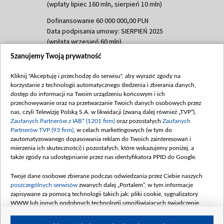
(wpłaty lipiec 160 mln, sierpień 10 mln)
Dofinansowanie 60 000 000,00 PLN
Data podpisania umowy: SIERPIEŃ 2025
(wpłata wrzesień 60 mln)
Szanujemy Twoją prywatność
Dofinansowanie 635 783 051,21 PLN
Data podpisania umowy: WRZESIEŃ 2025
Kliknij "Akceptuję i przechodzę do serwisu", aby wyrazić zgody na
(wpłata wrzesień 100 mln, październik 350
korzystanie z technologii automatycznego śledzenia i zbierania danych,
mln, listopad 265 mln)
dostęp do informacji na Twoim urządzeniu końcowym i ich
przechowywanie oraz na przetwarzanie Twoich danych osobowych przez
Dofinansowanie 48 862 000,00 PLN
nas, czyli Telewizję Polską S.A. w likwidacji (zwaną dalej również „TVP”),
Data podpisania umowy: GRUDZIEŃ 2025
Zaufanych Partnerów z IAB* (1201 firm)
oraz pozostałych
Zaufanych
(wpłata grudzień 60,548 mln)
Partnerów TVP (93 firm)
, w celach marketingowych (w tym do
zautomatyzowanego dopasowania reklam do Twoich zainteresowań i
Dofinansowanie 900 000 000,00 PLN
mierzenia ich skuteczności) i pozostałych, które wskazujemy poniżej, a
Data podpisania umowy: LUTY 2026 (wpłata
także zgody na udostępnianie przez nas identyfikatora PPID do Google.
26 lutego 80 mln, 4 marca 370 mln,
8
kwiecień 180 mln, 7 maja 180 mln, 8
Twoje dane osobowe zbierane podczas odwiedzania przez Ciebie naszych
czerwca 90 mln)
poszczególnych serwisów
zwanych dalej „Portalem”, w tym informacje
zapisywane za pomocą technologii takich jak: pliki cookie, sygnalizatory
Dofinansowanie 250 000 000,00 PLN
WWW lub innych podobnych technologii umożliwiających świadczenie
Data podpisania umowy LIPIEC 2026 (wpłata
dopasowanych i bezpiecznych usług, personalizację treści oraz reklam,
udostępnianie funkcji mediów społecznościowych oraz analizowanie ruchu
4 sierpnia 250 mln