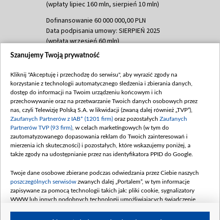
(wpłaty lipiec 160 mln, sierpień 10 mln)
Dofinansowanie 60 000 000,00 PLN
Data podpisania umowy: SIERPIEŃ 2025
(wpłata wrzesień 60 mln)
Szanujemy Twoją prywatność
Dofinansowanie 635 783 051,21 PLN
Data podpisania umowy: WRZESIEŃ 2025
Kliknij "Akceptuję i przechodzę do serwisu", aby wyrazić zgody na
(wpłata wrzesień 100 mln, październik 350
korzystanie z technologii automatycznego śledzenia i zbierania danych,
mln, listopad 265 mln)
dostęp do informacji na Twoim urządzeniu końcowym i ich
przechowywanie oraz na przetwarzanie Twoich danych osobowych przez
Dofinansowanie 48 862 000,00 PLN
nas, czyli Telewizję Polską S.A. w likwidacji (zwaną dalej również „TVP”),
Data podpisania umowy: GRUDZIEŃ 2025
Zaufanych Partnerów z IAB* (1201 firm)
oraz pozostałych
Zaufanych
(wpłata grudzień 60,548 mln)
Partnerów TVP (93 firm)
, w celach marketingowych (w tym do
zautomatyzowanego dopasowania reklam do Twoich zainteresowań i
Dofinansowanie 900 000 000,00 PLN
mierzenia ich skuteczności) i pozostałych, które wskazujemy poniżej, a
Data podpisania umowy: LUTY 2026 (wpłata
także zgody na udostępnianie przez nas identyfikatora PPID do Google.
26 lutego 80 mln, 4 marca 370 mln,
8
kwiecień 180 mln, 7 maja 180 mln, 8
Twoje dane osobowe zbierane podczas odwiedzania przez Ciebie naszych
czerwca 90 mln)
poszczególnych serwisów
zwanych dalej „Portalem”, w tym informacje
zapisywane za pomocą technologii takich jak: pliki cookie, sygnalizatory
Dofinansowanie 250 000 000,00 PLN
WWW lub innych podobnych technologii umożliwiających świadczenie
Data podpisania umowy LIPIEC 2026 (wpłata
dopasowanych i bezpiecznych usług, personalizację treści oraz reklam,
udostępnianie funkcji mediów społecznościowych oraz analizowanie ruchu
4 sierpnia 250 mln